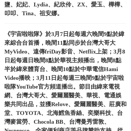
鹽、妃妃、Lydia、紀欣伶、ZX、愛玉、樺樺、
叩叩、Tina、祖安娜。
《宇宙啦啦隊》於3月7日起每週六晚間9點於緯
來綜合台首播，晚間11點同步於台灣大哥大
MyVideo、遠傳friDay影音、Netflix上架；3月8
日起每週日晚間8點於華視主頻播出，晚間8點
半於緯來體育台、晚間10點於中華電信Hami
Video播映；3月11日起每週三晚間9點於宇宙啦
啦隊YouTube官方頻道播出。節目由緯來電視
網、台灣大哥大、愛爾麗醫美、華視、電通娛
樂共同出品，並獲Relove、愛爾麗醫美、莊廣和
堂、TOYOTA、北海鱈魚香絲、奕樂科技、台
灣麥當勞、Chocola BB、台灣曼秀雷敦、
Nespresso、全家便利商店等品牌贊助支持。從