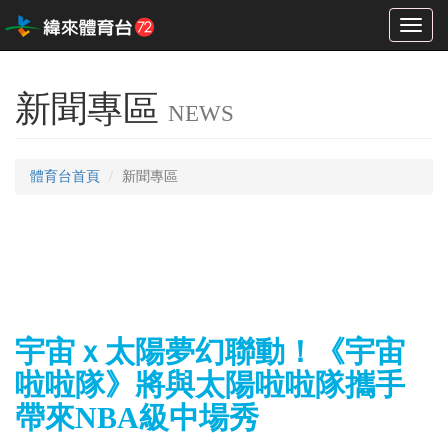
Toggl
naviga
新聞專區
NEWS
體育台首頁
新聞專區
宇宙ｘ太陽夢幻聯動！《宇宙
啦啦隊》將與太陽啦啦隊攜手
帶來NBA級中場秀