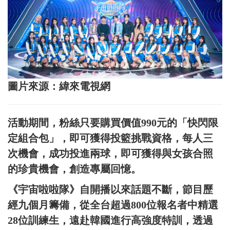
圖片來源：緯來電視網
活動期間，粉絲只要購買價值990元的「快閃限
定組合包」，即可獲得投籃挑戰資格，每人三
次機會，成功投進兩球，即可獲得與女孩合照
的珍貴機會，創造專屬回憶。
《宇宙啦啦隊》自開播以來話題不斷，節目歷
經九個月籌備，從全台超過800位報名者中精選
28位訓練生，遠赴韓國進行高強度特訓，透過