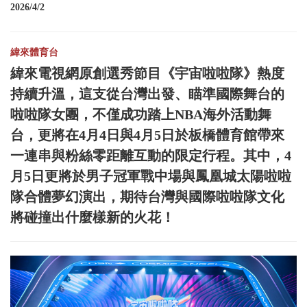
2026/4/2
緯來體育台
緯來電視網原創選秀節目《宇宙啦啦隊》熱度
持續升溫，這支從台灣出發、瞄準國際舞台的
啦啦隊女團，不僅成功踏上NBA海外活動舞
台，更將在4月4日與4月5日於板橋體育館帶來
一連串與粉絲零距離互動的限定行程。其中，4
月5日更將於男子冠軍戰中場與鳳凰城太陽啦啦
隊合體夢幻演出，期待台灣與國際啦啦隊文化
將碰撞出什麼樣新的火花！