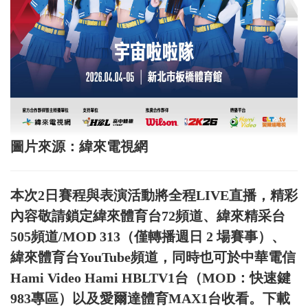
圖片來源：緯來電視網
本次2日賽程與表演活動將全程LIVE直播，精彩
內容敬請鎖定緯來體育台72頻道、緯來精采台
505頻道/MOD 313（僅轉播週日 2 場賽事）、
緯來體育台YouTube頻道，同時也可於中華電信
Hami Video Hami HBLTV1台（MOD：快速鍵
983專區）以及愛爾達體育MAX1台收看。下載