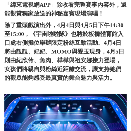
「緯來電視網APP」除收看完整賽事內容外，還
能觀賞獨家放送的神秘嘉賓現場演唱！
除了重頭戲演出外，4月4日與4月5日下午14:30
至15:00，《宇宙啦啦隊》也將於板橋體育館入
口處右側攤位舉辦限定粉絲互動活動。4月4日
將由靚靚、妃妃、MOMO與愛玉現身，4月5日
則由紀欣伶、魚肉、樺樺與祖安娜接力登場，
女孩們將親自與粉絲近距離交流，讓支持她們
的觀眾能夠感受最真實的舞台魅力與活力。