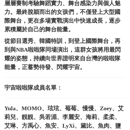
層層賽制考驗舞蹈實力、舞台感染力與個人魅
力。最終脫穎而出的女孩們，不僅登上大型國
際舞台，更在多場實戰演出中快速成長，逐步
累積屬於自己的舞台能量。
從節目選秀、韓國特訓，到登上國際舞台，再
到與NBA啦啦隊同場演出，這群女孩將用最閃
耀的姿態，持續向世界證明來自台灣的啦啦隊
能量，正蓄勢待發、閃耀宇宙。
宇宙啦啦隊成員名單：
Yula、MOMO、玹玹、莓莓、慢慢、Zoey、艾
莉兒、靚靚、吳若湄、李麗安、海莉、柔柔、
艾琳、方禹心、魚安、LyXi、黛比、魚肉、鹽