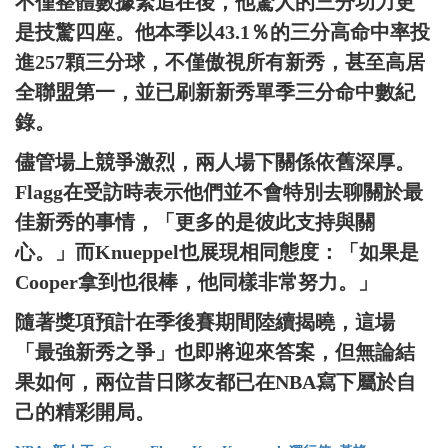
不僅整體數據緊追在後，他驚人的三分功力更
是技驚四座。他本季以43.1％的三分高命中率投
進257顆三分球，不僅傲視所有新秀，甚至高居
全聯盟第一，並已刷新新秀單季三分命中數紀
錄。
儘管場上競爭激烈，兩人場下關係依舊深厚。
Flagg在受訪時表示他們並不會特別去聊關於最
佳新秀的事情，「更多的是彼此支持與關
心。」而Knueppel也展現相同態度：「如果是
Cooper拿到也很棒，他同樣非常努力。」
隨著獎項預計在季後賽期間陸續揭曉，這場
「最強新秀之爭」也即將迎來答案，但無論結
果如何，兩位昔日隊友都已在NBA寫下屬於自
己的精彩開局。