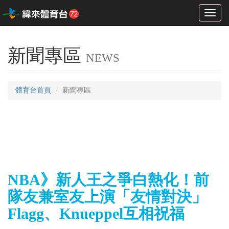
Toggl
naviga
新聞專區
NEWS
體育台首頁
新聞專區
NBA》新人王之爭白熱化！前
隊友兼室友上演「友情對決」
Flagg、Knueppel互相祝福