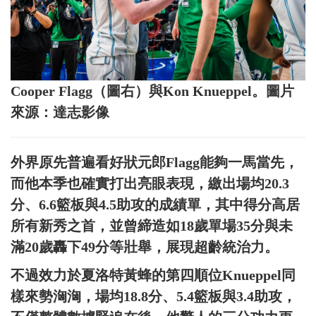
Cooper Flagg（圖右）與Kon Knueppel。圖片
來源：達志影像
外界原先普遍看好狀元郎Flagg能夠一馬當先，
而他本季也確實打出亮眼表現，繳出場均20.3
分、6.6籃板與4.5助攻的成績單，其中得分高居
所有新秀之首，並曾締造如18歲單場35分與未
滿20歲轟下49分等壯舉，展現超齡統治力。
不過效力於夏洛特黃蜂的第四順位Knueppel同
樣來勢洶洶，場均18.8分、5.4籃板與3.4助攻，