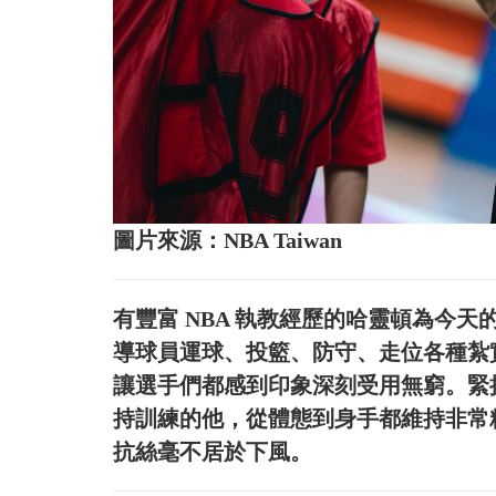
圖片來源：NBA Taiwan
有豐富 NBA 執教經歷的哈靈頓為今
導球員運球、投籃、防守、走位各種紮
讓選手們都感到印象深刻受用無窮。緊
持訓練的他，從體態到身手都維持非常
抗絲毫不居於下風。