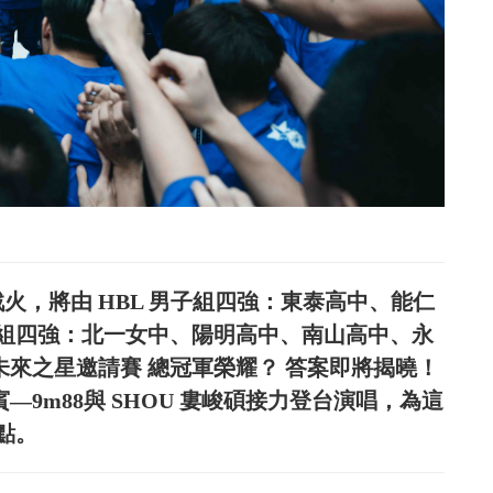
火，將由 HBL 男子組四強：東泰高中、能仁
組四強：北一女中、陽明高中、南山高中、永
 未來之星邀請賽 總冠軍榮耀？ 答案即將揭曉！
賓—9m88與 SHOU 婁峻碩接力登台演唱，為這
點。