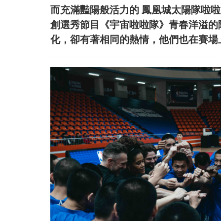
而充滿豔陽般活力的 鳳凰城太陽隊啦
創選秀節目《宇宙啦啦隊》青春洋溢的
化，卻有著相同的熱情，他們也在賽場