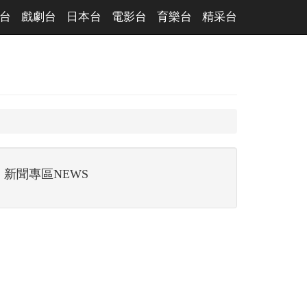
台
戲劇台
日本台
電影台
育樂台
精采台
新聞專區NEWS