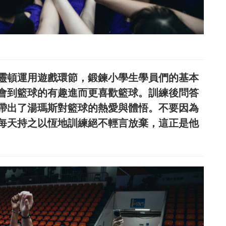
斯與哈靈頓運用遊戲環節，鍛鍊小學生學員們的基本
會到籃球的有趣進而更喜歡籃球。訓練後問答
帶出了湯瑪斯對籃球的熱愛與體悟。不要因為
每天持之以恆地訓練絕不輕言放棄，這正是他