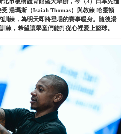
（日）於新北市板橋體育館盛大舉辦，今（3）日率先進
湯瑪斯（Isaiah Thomas）與教練 哈靈頓
進行最後的訓練，為明天即將登場的賽事暖身。隨後湯
的趣味訓練，希望讓學童們能打從心裡愛上籃球。