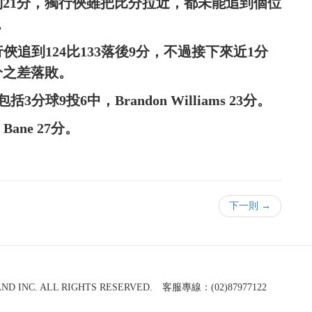
到21分，獨行俠雖把比分拉近，都未能追到個位
。
，獨行俠追到124比133落後9分，不過接下來近1分
分之差落敗。
包括3分球9投6中，Brandon Williams 23分。
d Bane 27分。
下一則 →
NC. ALL RIGHTS RESERVED. 客服專線：(02)87977122