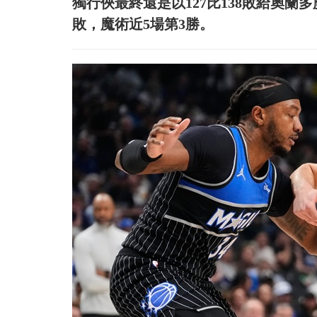
獨行俠最終還是以127比138敗給奧蘭
敗，魔術近5場第3勝。