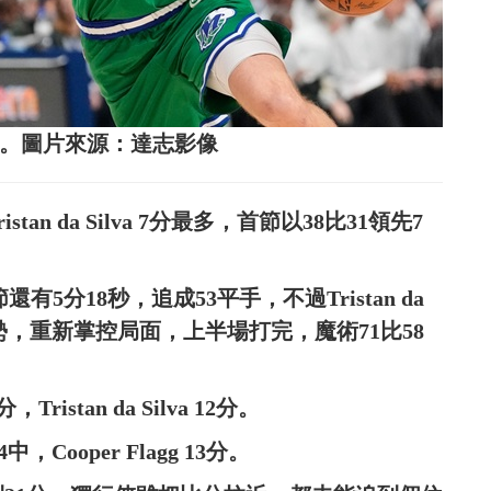
 Jr.(左)。圖片來源：達志影像
n da Silva 7分最多，首節以38比31領先7
節還有5分18秒，追成53平手，不過Tristan da
攻勢，重新掌控局面，上半場打完，魔術71比58
Tristan da Silva 12分。
中，Cooper Flagg 13分。