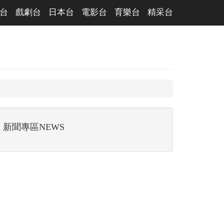
台
戲劇台
日本台
電影台
育樂台
精采台
新聞專區NEWS