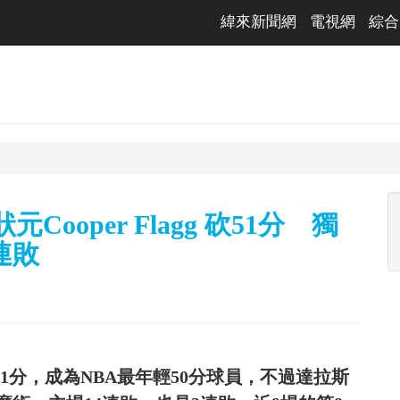
緯來新聞網
電視網
綜合
Cooper Flagg 砍51分 獨
連敗
最高51分，成為NBA最年輕50分球員，不過達拉斯