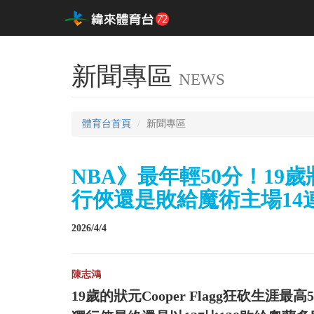
新聞專區
NEWS
體育台首頁
新聞專區
NBA》最年輕50分！19歲狀元
行俠還是敗給魔術主場14
2026/4/4
陳志鴻
19歲的狀元Cooper Flagg狂砍生涯