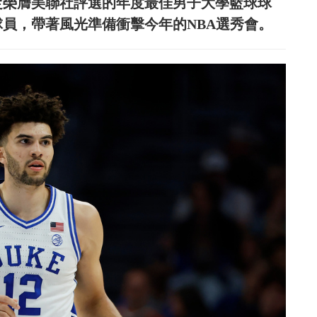
定榮膺美聯社評選的年度最佳男子大學籃球球
球員，帶著風光準備衝擊今年的NBA選秀會。