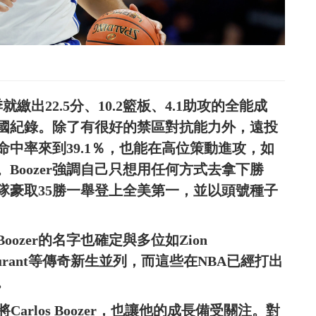
就繳出22.5分、10.2籃板、4.1助攻的全能成
全國紀錄。除了有很好的禁區對抗能力外，遠投
中率來到39.1％，也能在高位策動進攻，如
Boozer強調自己只想用任何方式去拿下勝
隊豪取35勝一舉登上全美第一，並以頭號種子
zer的名字也確定與多位如Zion
Kevin Durant等傳奇新生並列，而這些在NBA已經打出
。
arlos Boozer，也讓他的成長備受關注。對