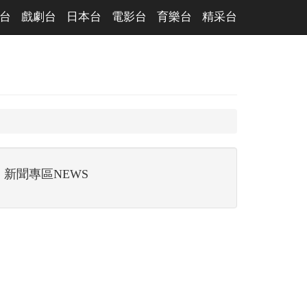
台
戲劇台
日本台
電影台
育樂台
精采台
新聞專區NEWS