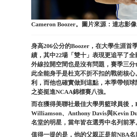
Cameron Boozer。圖片來源：達志影像
身高206公分的Boozer，在大學生涯首季
績，其中22場「雙十」表現更追平了
外線拉開空間也是沒有問題，賽季三分命
此全能身手是杜克不折不扣的戰術核心。
利，而他也確實做到這點，本季帶領球
之姿挺進NCAA錦標賽八強。
而在獲得美聯社最佳大學男籃球員後，Boo
Williamson、Anthony Davis與
名堂的明星，當年皆在選秀中名列前茅
值得一提的是，他的父親正是前NBA名將C