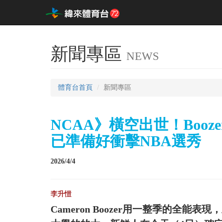
新聞專區
NEWS
體育台首頁
新聞專區
NCAA》橫空出世！Boo
已準備好衝擊NBA選秀
2026/4/4
李升愷
Cameron Boozer用一整季的全