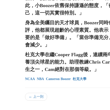
此，小Boozer依舊保持謙遜的態度
己，這一切其實很特別。」
身為全美矚目的天才球員，Boozer
評，他都展現超齡的心理素質。他表示
要的是「做好準備」。「當你準備充分
會減少。」
杜克大學在繼Cooper Flagg後，
養頂尖球星的能力。助理教練Chris Ca
生之一，Cam絕對在那個等級。」
NCAA
NBA
Cameron Boozer
杜克大學
← 上一則