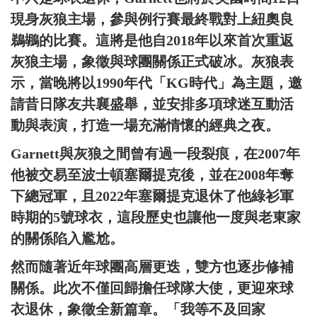
現身灰狼主場，參與例行賽最終戰對上紐奧良
鵜鶘的比賽。這將是他自2018年以來首次重返
灰狼主場，象徵與球團關係正式破冰。灰狼表
示，當晚將以1990年代「KG時代」為主題，邀
請昔日隊友共襄盛舉，並安排多項球迷互動活
動與表演，打造一場充滿情懷的經典之夜。
Garnett與灰狼之間曾有過一段裂痕，在2007年
他被交易至波士頓塞爾提克後，並在2008年奪
下總冠軍，且2022年塞爾提克退休了他綠衫軍
時期的5號球衣，這段歷史也讓他一度與老東家
的關係陷入尷尬。
然而隨著近年球團高層更迭，雙方也逐步修補
關係。此次不僅回歸擔任球隊大使，更迎來球
衣退休，象徵全新篇章。「我等不及回家