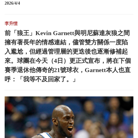
2026/4/4
李升愷
前「狼王」Kevin Garnett與明尼蘇達灰狼之間
擁有著長年的情感連結，儘管雙方關係一度陷
入尷尬，但經過管理層的更迭後也逐漸修補起
來。球團在今天（4日）更正式宣布，將在下個
賽季退休他傳奇的21號球衣，Garnett本人也直
呼：「我等不及回家了。」