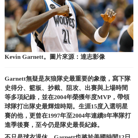
Kevin Garnett。圖片來源：達志影像
Garnett無疑是灰狼隊史最重要的象徵，寫下隊
史得分、籃板、抄截、阻攻、出賽與上場時間
等多項紀錄，並在2004年榮獲年度MVP，帶領
球隊打出隊史最輝煌時期。生涯15度入選明星
賽的他，更曾在1997年至2004年連續8年率隊打
進季後賽，至今仍是隊史最長紀錄。
不只是球衣退休，Garnett也將於美國時間12日