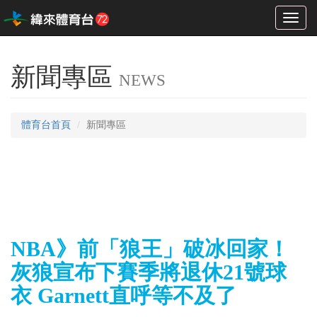
Toggl
naviga
新聞專區
NEWS
體育台首頁
新聞專區
NBA》前「狼王」破冰回家！
灰狼宣布下賽季將退休21號球
衣 Garnett直呼等不及了