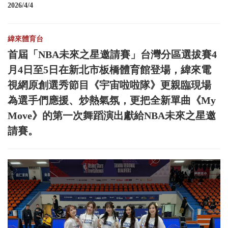
2026/4/4
緯來體育台
首屆「NBA未來之星邀請賽」台灣分區選拔賽4
月4日至5日在新北市板橋體育館登場，緯來電
視網原創選秀節目《宇宙啦啦隊》更親臨現場
為選手們應援、炒熱氣氛，更把全新單曲《My
Move》的第一次舞蹈演出獻給NBA未來之星邀
請賽。