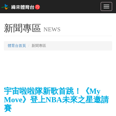
Toggl
naviga
新聞專區
NEWS
體育台首頁
新聞專區
宇宙啦啦隊新歌首跳！《My
Move》登上NBA未來之星邀請
賽