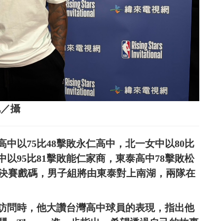
倪／攝
中以75比48擊敗永仁高中，北一女中以80比
以95比81擊敗能仁家商，東泰高中78擊敗松
L決賽戲碼，男子組將由東泰對上南湖，兩隊在
訪問時，他大讚台灣高中球員的表現，指出他