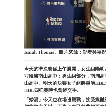
Isaiah Thomas。圖片來源：記者吳嘉
今天的準決賽從上午展開，女生組陽明高
77險勝南山高中；男生組部分，南湖高中
山高中。明天的決賽女子組將重演HB
HBL四強賽時也曾經交手。
「矮湯」今天也在場邊觀戰，接受媒體