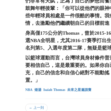
們非常有天賦，正為了自己的夢想而奮鬥
鼓舞年輕後輩：「你可以從他們的眼神
些年輕球員相處是一件很酷的事情。我
情，去激勵他們繼續朝自己的目標前進
身高僅175公分的Thomas，曾於2015
選NBA全明星，尤其2016-17賽季打
名列第5、入選年度第二隊，無疑是籃
以籃球運動而言，台灣球員身材條件普遍
要相信自己，這是最重要的。如果你自
充，自己的信念和自信心絕對不能動搖
置。」
NBA
矮湯
Isaiah Thomas
未來之星邀請賽
← 上一則