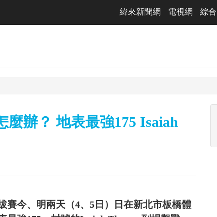
緯來新聞網
電視網
綜合
？ 地表最強175 Isaiah
拔賽今、明兩天（4、5日）日在新北市板橋體