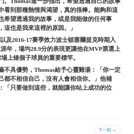
。Thomas進一步指出，希望透過自己的故事
中看到那種熱情與渴望，真的很棒。能夠和這
也希望透過我的故事，或是我能做的任何事
，這也是我來這裡的原因。」
-16以及2016-17賽季效力波士頓塞爾提克時期入
出生涯年，場均28.9分的表現更讓他在MVP票選上
球場上矮個子球員的重要標竿。
不具優勢，Thomas給予心靈雞湯：「你一定
己都不相信自己，沒有人會相信你。」他補
：「只要做到這些，就能讓你站上成功的位
下一則 →