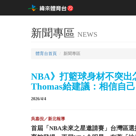
新聞專區
NEWS
體育台首頁
新聞專區
NBA》打籃球身材不突出怎麼辦
Thomas給建議：相信自己
2026/4/4
吳嘉倪／新北報導
首屆「NBA未來之星邀請賽」台灣區選