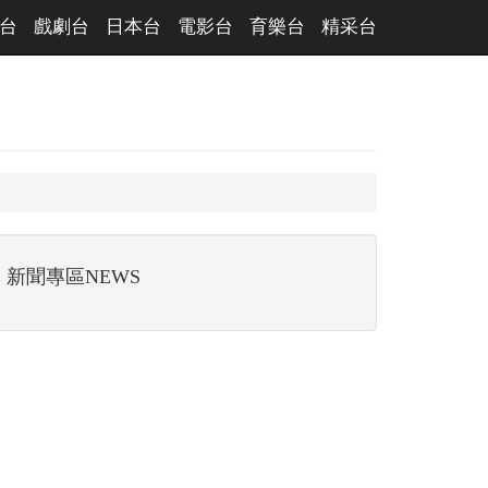
台
戲劇台
日本台
電影台
育樂台
精采台
新聞專區NEWS