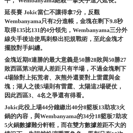
平， Wembanyama絕殺一擊失手進入延長。
延長賽 Jokic當仁不讓得拿7分，反觀
Wembanyama只有2分進帳，金塊在剩下9.8秒
取得135比131的4分領先，Wembanyama三分外
線失手後迫使馬刺祭出犯規戰術，至此金塊才
擺脫對手糾纏。
金塊近期8連勝的最大意義是50勝28敗與50勝27
敗西區第3的湖人差距只有半場，不過金塊剩下
4場除對上拓荒者、灰熊外還要對上雷霆與金
塊；湖人之後5場則有雷霆、太陽這2場硬仗，
因此西區3、4名之爭還有得看。
Jokic此役上場44分鐘繳出40分8籃板13助攻3火
鍋的內容，與Wembanyama的34分18籃板7助攻
5火鍋數據難分軒輊，而在雙方數據差距不大的