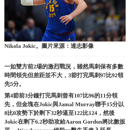
Nikola Jokic。圖片來源：達志影像
一如雙方前2場的激烈戰況，雖然馬刺保有多數
時間領先但差距並不大，3節打完馬刺97比92領
先5分。
第4節前3分鐘打完馬刺曾有107比96的11分領
先，但金塊在Jokic與Jamal Murray聯手15分以
8比0攻勢下於剩下32秒逼至122比124，然後
Jokic在剩下6.2秒助攻給Aaron Gordon將比數扳