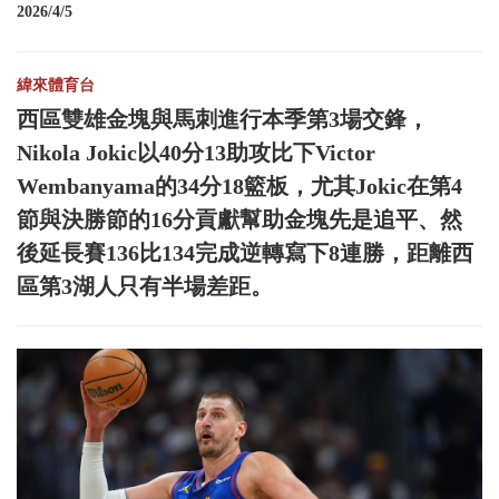
2026/4/5
緯來體育台
西區雙雄金塊與馬刺進行本季第3場交鋒，
Nikola Jokic以40分13助攻比下Victor
Wembanyama的34分18籃板，尤其Jokic在第4
節與決勝節的16分貢獻幫助金塊先是追平、然
後延長賽136比134完成逆轉寫下8連勝，距離西
區第3湖人只有半場差距。