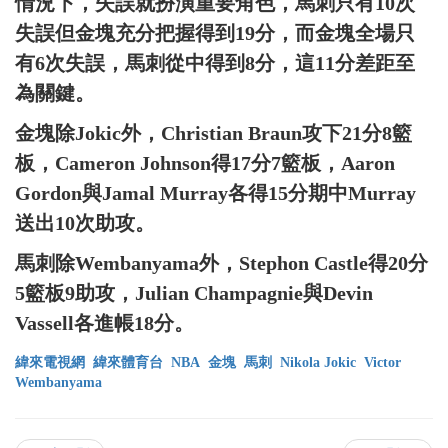
情況下，失誤就扮演重要角色，馬刺只有10次
失誤但金塊充分把握得到19分，而金塊全場只
有6次失誤，馬刺從中得到8分，這11分差距至
為關鍵。
金塊除Jokic外，Christian Braun攻下21分8籃
板，Cameron Johnson得17分7籃板，Aaron
Gordon與Jamal Murray各得15分期中Murray
送出10次助攻。
馬刺除Wembanyama外，Stephon Castle得20分
5籃板9助攻，Julian Champagnie與Devin
Vassell各進帳18分。
緯來電視網
緯來體育台
NBA
金塊
馬刺
Nikola Jokic
Victor
Wembanyama