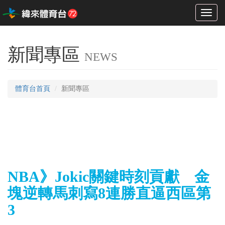
Toggl
naviga
新聞專區
NEWS
體育台首頁
新聞專區
NBA》Jokic關鍵時刻貢獻 金
塊逆轉馬刺寫8連勝直逼西區第
3