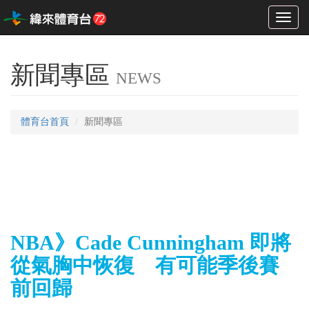
Toggl
naviga
新聞專區
NEWS
體育台首頁
新聞專區
NBA》Cade Cunningham 即將
從氣胸中恢復 有可能季後賽
前回歸