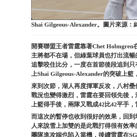
Shai Gilgeous-Alexander。圖片來
開賽聯盟王者雷霆靠著Chet Holmg
主將都不在場，但綠葉球員也打出流暢的傳
追擊咬住比分，一度在首節後段追到只有1分
上Shai Gilgeous-Alexander的
來到次節，湖人再度揮軍反攻，八村壘
戰況也變得激烈，雷霆在要回領先後，湖
上籃得手後，兩隊又戰成42比42平手
而這次的暫停也收到很好的效果，回到
人來說雪上加雙的是此戰打得很有效率的A
團隊進攻端也陷入當機，後續雷霆在SGA和C