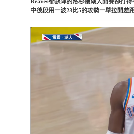
Reaves都缺陣的洛杉磯湖人開賽卻
中後段用一波23比5的攻勢一舉拉開差距