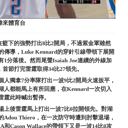
源：緯來體育台
ren在籃下的強勢打出8比2開局，不過紫金軍雖然
導，Luke Kennard的穿針引線帶領下展開
落後。然而尾聲Isaiah Joe連續的外線加
突破上籃，首節打完雷霆取得34比27領先。
個人獨拿7分率隊打出一波9比2開局火速扳平，
人都能馬上有所回應，在Kennard一次切入
，雷霆此時喊出暫停。
場上後雷霆馬上打出一波7比0拉開領先。對湖
dou Thiero，在一次防守時遭到肘擊退場，
ason Wallace的帶領下又是一波14比0攻