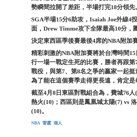
勢瞬間拉開了差距，半場打完18分領先
SGA半場15分6助攻，Isaiah Joe
面，Drew Timme攻下全隊最高10
決定東西區季後賽最後4席的NBA附加賽
精彩刺激的NBA附加賽將於台灣時間1
行一場一戰定生死的比賽，勝者再跟第
戰役，與第7、第8名之爭的贏家一起
為了能在這個賽季走得更長遠，肯定是
截至4月8日東區對戰組合為，費城76人(7) 
熱火(10)；西區則是鳳凰城太陽(7) vs 
(10)。
NBA
雷霆
湖人