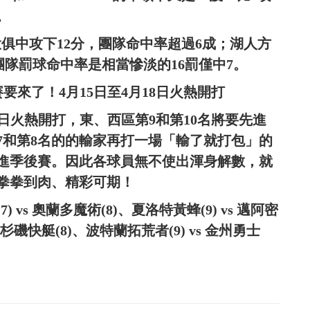
。
外線4投俱中攻下12分，團隊命中率超過6成；湖人方
分，團隊罰球命中率是相當慘淡的16罰僅中7。
要來了！4月15日至4月18日火熱開打
5日火熱開打，東、西區第9和第10名將要先進
7和第8名的的輸家再打一場「輸了就打包」的
挺進季後賽。因此各球員無不使出渾身解數，就
拳拳到肉、精彩可期！
vs 奧蘭多魔術(8)、夏洛特黃蜂(9) vs 邁阿密
洛杉磯快艇(8)、波特蘭拓荒者(9) vs 金州勇士