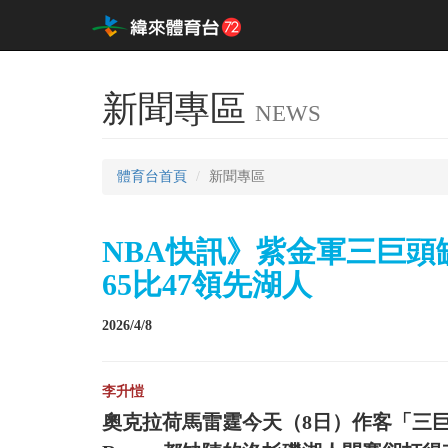
新聞專區
NEWS
體育台首頁
新聞專區
NBA快訊》紫金軍三巨
65比47領先湖人
2026/4/8
李升愷
奧克拉荷馬雷霆今天（8日）作客「三巨頭」Luka