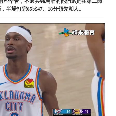
打得有些辛苦，不過兵強馬壯的他們還是在第二節
，半場打完65比47、18分領先湖人。