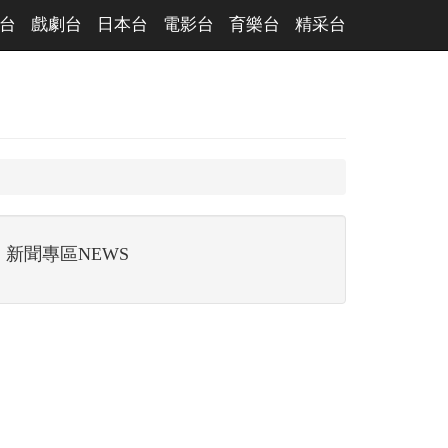
台
戲劇台
日本台
電影台
育樂台
精采台
新聞專區NEWS