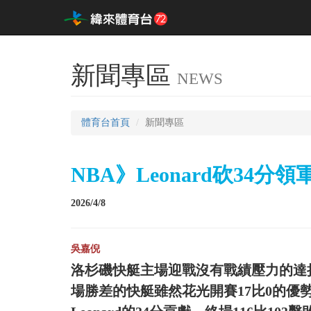
新聞專區
NEWS
體育台首頁
新聞專區
NBA》Leonard砍34
2026/4/8
吳嘉倪
洛杉磯快艇主場迎戰沒有戰績壓力的達
場勝差的快艇雖然花光開賽17比0的優勢