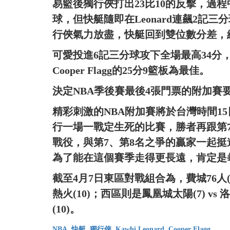
易籃後獨行俠打出23比10的反擊，過程中包
球，但快艇隨即在Leonard連飆2記
行俠氣力放盡，快艇回到雙位數分差，終
可愛投進6記三分球攻下全場最高34分，Da
Cooper Flagg的25分9籃板為最佳。
決定NBA季後賽最後4張門票的附加賽要
精彩刺激的NBA附加賽將於台灣時間1
行一場一戰定生死的比賽，勝者再跟第
戰役，與第7、第8名之爭的贏家一起
為了能在這個賽季走得更長遠，肯定是
截至4月7日東區對戰組合為，費城76人(7) 
熱火(10)；西區則是鳳凰城太陽(7) vs 
(10)。
NBA
快艇
獨行俠
Kawhi Leonard
Cooper Flagg