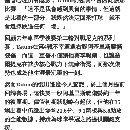
儘管心理仍有陰影，Tatum仍強調不會因此缺席
比賽，「這不是我會感到興奮的事情，但這就
是比賽的一部分。我既然決定回來打球，就不
會選擇跳過任何一場。」
回顧去年東區季後賽第二輪對戰尼克的系列
賽，Tatum在第4戰不幸遭遇右腳阿基里斯腱撕
裂傷，而這一重傷不僅讓他賽季報銷，也讓塞
爾提克在缺少核心戰力下無緣衛冕，而那次傷
勢也成為他生涯最沉重的一刻。
然而Tatum的復出進度令人驚艷，於上個月提前
回歸賽場，遠快於一般阿基里斯腱傷勢約一年
的復原期。儘管初期狀態略有起伏，但他在15
場出賽中仍繳出場均21.6分、9.1籃板與5.8助攻
的全能數據，持續為球隊爭冠之路提供關鍵支
援。