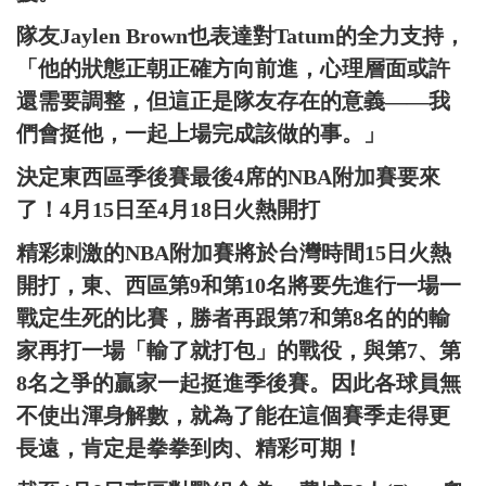
隊友Jaylen Brown也表達對Tatum的全力支持，
「他的狀態正朝正確方向前進，心理層面或許
還需要調整，但這正是隊友存在的意義——我
們會挺他，一起上場完成該做的事。」
決定東西區季後賽最後4席的NBA附加賽要來
了！4月15日至4月18日火熱開打
精彩刺激的NBA附加賽將於台灣時間15日火熱
開打，東、西區第9和第10名將要先進行一場一
戰定生死的比賽，勝者再跟第7和第8名的的輸
家再打一場「輸了就打包」的戰役，與第7、第
8名之爭的贏家一起挺進季後賽。因此各球員無
不使出渾身解數，就為了能在這個賽季走得更
長遠，肯定是拳拳到肉、精彩可期！