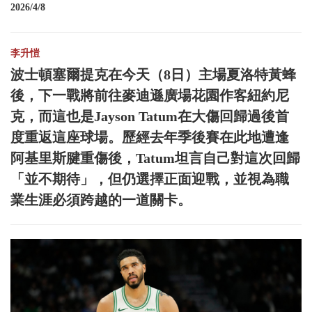
2026/4/8
李升愷
波士頓塞爾提克在今天（8日）主場夏洛特黃蜂
後，下一戰將前往麥迪遜廣場花園作客紐約尼
克，而這也是Jayson Tatum在大傷回歸過後首
度重返這座球場。歷經去年季後賽在此地遭逢
阿基里斯腱重傷後，Tatum坦言自己對這次回歸
「並不期待」，但仍選擇正面迎戰，並視為職
業生涯必須跨越的一道關卡。