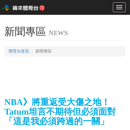
Toggl
naviga
新聞專區
NEWS
體育台首頁
新聞專區
NBA》將重返受大傷之地！
Tatum坦言不期待但必須面對
「這是我必須跨過的一關」