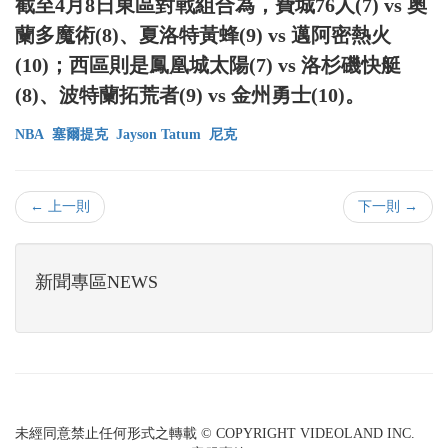
截至4月8日東區對戰組合為，費城76人(7) vs 奧
蘭多魔術(8)、夏洛特黃蜂(9) vs 邁阿密熱火
(10)；西區則是鳳凰城太陽(7) vs 洛杉磯快艇
(8)、波特蘭拓荒者(9) vs 金州勇士(10)。
NBA
塞爾提克
Jayson Tatum
尼克
← 上一則
下一則 →
新聞專區NEWS
未經同意禁止任何形式之轉載 © COPYRIGHT VIDEOLAND INC.