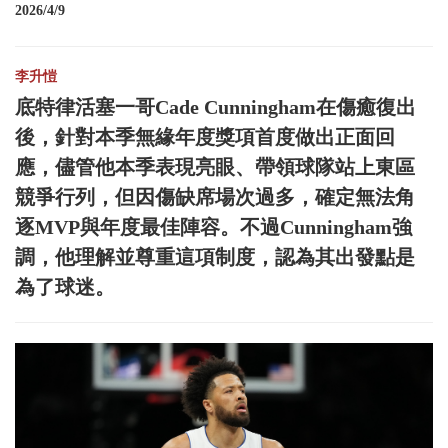
2026/4/9
李升愷
底特律活塞一哥Cade Cunningham在傷癒復出
後，針對本季無緣年度獎項首度做出正面回
應，儘管他本季表現亮眼、帶領球隊站上東區
競爭行列，但因傷缺席場次過多，確定無法角
逐MVP與年度最佳陣容。不過Cunningham強
調，他理解並尊重這項制度，認為其出發點是
為了球迷。