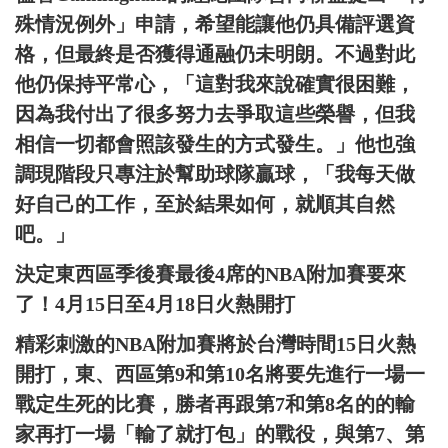
殊情況例外」申請，希望能讓他仍具備評選資
格，但最終是否獲得通融仍未明朗。不過對此
他仍保持平常心，「這對我來說確實很困難，
因為我付出了很多努力去爭取這些榮譽，但我
相信一切都會照該發生的方式發生。」他也強
調現階段只專注於幫助球隊贏球，「我每天做
好自己的工作，至於結果如何，就順其自然
吧。」
決定東西區季後賽最後4席的NBA附加賽要來
了！4月15日至4月18日火熱開打
精彩刺激的NBA附加賽將於台灣時間15日火熱
開打，東、西區第9和第10名將要先進行一場一
戰定生死的比賽，勝者再跟第7和第8名的的輸
家再打一場「輸了就打包」的戰役，與第7、第