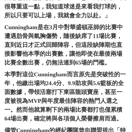
很尊重這一點，我知道球迷是來看我打球的，
所以只要可以上場，我就會全力以赴。」
Cunningham是在3月中對華盛頓巫師的比賽中
遭遇肋骨與氣胸傷勢，隨後缺席了11場比賽，
直到近日才正式回歸陣容，但這段缺陣期也直
接影響他本季的出賽數，讓他即使在最後兩場
比賽全數出賽，仍無法達到65場的門檻。
本季對這位Cunningham而言原先是突破性的一
年，他繳出場均24.4分、9.9助攻與5.6籃板的全
面數據，帶領活塞打下東區龍頭寶座，甚至一
度被視為MVP與年度最佳陣容的熱門人選之
一。然而他就算剩下的兩場比賽都打也僅累積
64場出賽，確定將與各項個人榮譽擦肩而過。
儘管Cunningham的經紀團隊曾向聯盟提出「特