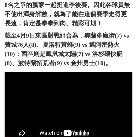
8名之爭的贏家一起挺進季後賽。因此各球員無
不使出渾身解數，就為了能在這個賽季走得更
長遠，肯定是拳拳到肉、精彩可期！
截至4月9日東區對戰組合為，奧蘭多魔術(7) vs
費城76人(8)、夏洛特黃蜂(9) vs 邁阿密熱火
(10)；西區則是鳳凰城太陽(7) vs 洛杉磯快艇
(8)、波特蘭拓荒者(9) vs 金州勇士(10)。