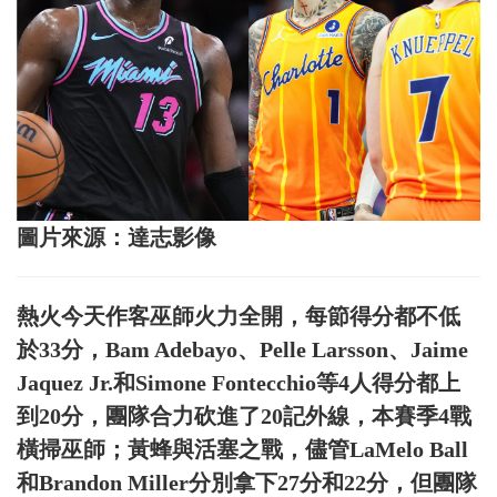
圖片來源：達志影像
熱火今天作客巫師火力全開，每節得分都不低
於33分，Bam Adebayo、Pelle Larsson、Jaime
Jaquez Jr.和Simone Fontecchio等4人得分都上
到20分，團隊合力砍進了20記外線，本賽季4戰
橫掃巫師；黃蜂與活塞之戰，儘管LaMelo Ball
和Brandon Miller分別拿下27分和22分，但團隊