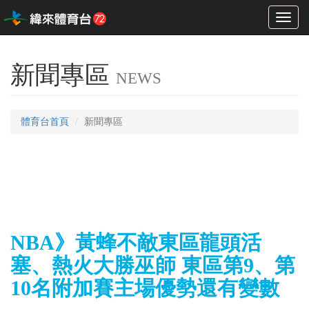
Toggl
naviga
新聞專區
NEWS
體育台首頁
新聞專區
NBA》黃蜂不敵東區龍頭活
塞、熱火大勝巫師 東區第9、第
10名附加賽主場優勢還有變數