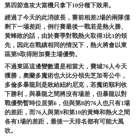
第四節進攻大當機只拿下10分種下敗果。
經過了今天的此消彼長，賽前相差2場的兩隊僅
剩下一場差距，例行賽最後一戰若是熱火勝、
黃蜂敗的話，由於賽季對戰熱火取得3比1的領
先，因此在戰績相同的情況下，熱火將會以東
區第9取得附加賽主場優勢。
不過東區這邊變數還是相當大，費城76人今天
獲勝，奧蘭多魔術也大比分領先芝加哥公牛，
多倫多暴龍則是敗給紐約尼克，若魔術順利收
下勝利，與暴龍之間將沒有場差，但暴龍以對
戰優勢暫時位居第6，但與第8的76人也只有1場
的差距，而76人與第9和第10的黃蜂和熱火之間
各有1場的差距，最後一天排名都有可能大風
吹。