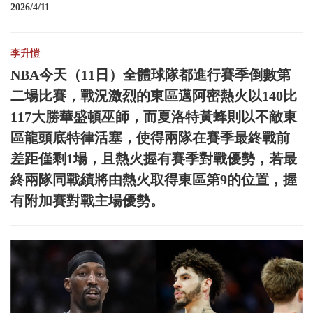
2026/4/11
李升愷
NBA今天（11日）全體球隊都進行賽季倒數第
二場比賽，戰況激烈的東區邁阿密熱火以140比
117大勝華盛頓巫師，而夏洛特黃蜂則以不敵東
區龍頭底特律活塞，使得兩隊在賽季最終戰前
差距僅剩1場，且熱火握有賽季對戰優勢，若最
終兩隊同戰績將由熱火取得東區第9的位置，握
有附加賽對戰主場優勢。