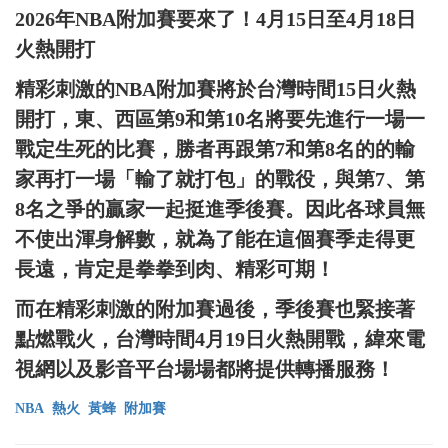
2026年NBA附加賽要來了！4月15日至4月18日
火熱開打
精彩刺激的NBA附加賽將於台灣時間15日火熱
開打，東、西區第9和第10名將要先進行一場一
戰定生死的比賽，勝者再跟第7和第8名的的輸
家再打一場「輸了就打包」的戰役，與第7、第
8名之爭的贏家一起挺進季後賽。因此各球員無
不使出渾身解數，就為了能在這個賽季走得更
長遠，肯定是拳拳到肉、精彩可期！
而在精彩刺激的附加賽過後，季後賽也緊接著
點燃戰火，台灣時間4月19日火熱開戰，緯來電
視網以及影音平台場場都將提供轉播服務！
NBA
熱火
黃蜂
附加賽