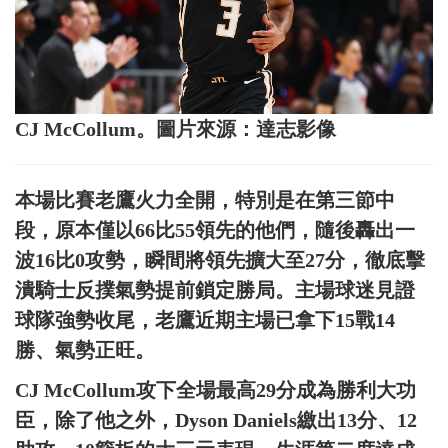
CJ McCollum。圖片來源：達志影像
本場比賽老鷹火力全開，特別是在第三節中
段，原本僅以66比55領先的他們，隨後轟出一
波16比0攻勢，瞬間將領先擴大至27分，徹底擊
潰騎士反撲氣勢提前鎖定勝局。主場球迷見證
球隊強勢收尾，老鷹近期主場已拿下15戰14
勝、氣勢正旺。
CJ McCollum攻下全場最高29分成為勝利大功
臣，除了他之外，Dyson Daniels繳出13分、12