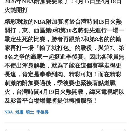
2026年NBA附加賽要來了！4月15日至4月18日
火熱開打
精彩刺激的NBA附加賽將於台灣時間15日火熱
開打，東、西區第9和第10名將要先進行一場一
戰定生死的比賽，勝者再跟第7和第8名的的輸
家再打一場「輸了就打包」的戰役，與第7、第
8名之爭的贏家一起挺進季後賽。因此各球員無
不使出渾身解數，就為了能在這個賽季走得更
長遠，肯定是拳拳到肉、精彩可期！而在精彩
刺激的附加賽過後，季後賽也緊接著點燃戰
火，台灣時間4月19日火熱開戰，緯來電視網以
及影音平台場場都將提供轉播服務！
NBA
老鷹
騎士
季後賽