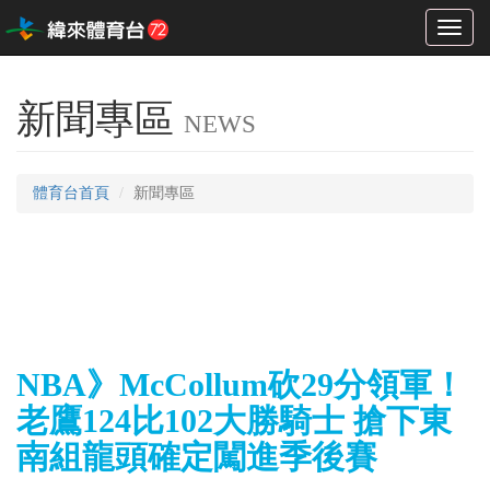
Toggl
naviga
新聞專區
NEWS
體育台首頁
新聞專區
NBA》McCollum砍29分領軍！
老鷹124比102大勝騎士 搶下東
南組龍頭確定闖進季後賽