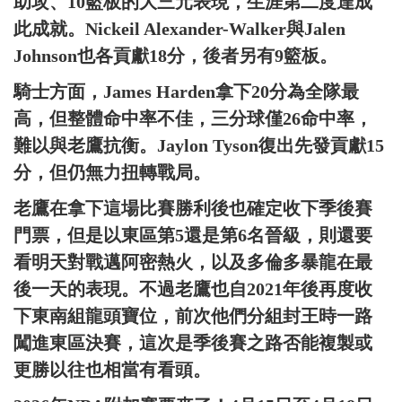
助攻、10籃板的大三元表現，生涯第二度達成
此成就。Nickeil Alexander-Walker與Jalen
Johnson也各貢獻18分，後者另有9籃板。
騎士方面，James Harden拿下20分為全隊最
高，但整體命中率不佳，三分球僅26命中率，
難以與老鷹抗衡。Jaylon Tyson復出先發貢獻15
分，但仍無力扭轉戰局。
老鷹在拿下這場比賽勝利後也確定收下季後賽
門票，但是以東區第5還是第6名晉級，則還要
看明天對戰邁阿密熱火，以及多倫多暴龍在最
後一天的表現。不過老鷹也自2021年後再度收
下東南組龍頭寶位，前次他們分組封王時一路
闖進東區決賽，這次是季後賽之路否能複製或
更勝以往也相當有看頭。