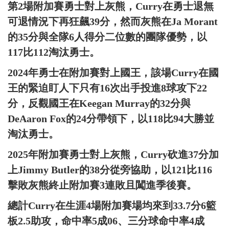
第2場附加賽勇士對上灰熊，Curry在勇士退無
可退情況下再狂飆39分，然而灰熊在Ja Morant
的35分與全隊6人得分二位數的團隊優勢，以
117比112淘汰勇士。
2024年勇士在附加賽對上國王，該場Curry在國
王的緊迫盯人下只有16次出手投進8球攻下22
分，反觀國王在Keegan Murray的32分與
DeAaron Fox的24分帶領下，以118比94大勝並
淘汰勇士。
2025年附加賽勇士對上灰熊，Curry砍進37分加
上Jimmy Butler的38分從旁協助，以121比116
擊敗灰熊終止附加賽3連敗且闖進季後賽。
總計Curry在生涯4場附加賽場均來到33.7分6籃
板2.5助攻，命中率5成06、三分球命中率4成