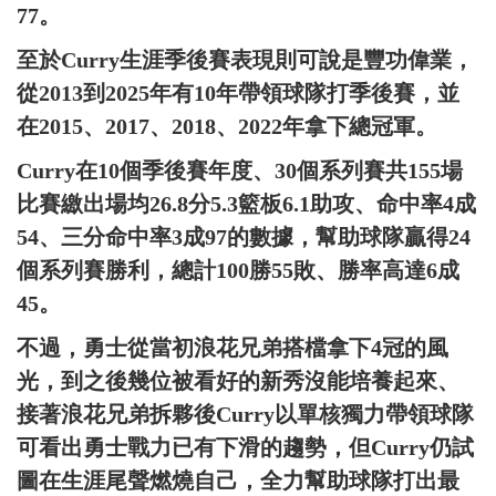
77。
至於Curry生涯季後賽表現則可說是豐功偉業，
從2013到2025年有10年帶領球隊打季後賽，並
在2015、2017、2018、2022年拿下總冠軍。
Curry在10個季後賽年度、30個系列賽共155場
比賽繳出場均26.8分5.3籃板6.1助攻、命中率4成
54、三分命中率3成97的數據，幫助球隊贏得24
個系列賽勝利，總計100勝55敗、勝率高達6成
45。
不過，勇士從當初浪花兄弟搭檔拿下4冠的風
光，到之後幾位被看好的新秀沒能培養起來、
接著浪花兄弟拆夥後Curry以單核獨力帶領球隊
可看出勇士戰力已有下滑的趨勢，但Curry仍試
圖在生涯尾聲燃燒自己，全力幫助球隊打出最