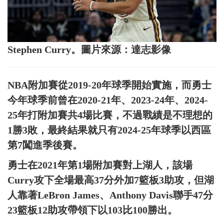
Stephen Curry。圖片來源：達志影像
NBA附加賽從2019-20年球季開始實施，而勇士
今年球季前曾在2020-21年、2023-24年、2024-
25年打附加賽共4場比賽，不過戰績是不理想的
1勝3敗，最終結果就只有2024-25年球季以西區
第7闖進季後賽。
勇士在2021年第1場附加賽對上湖人，該場
Curry攻下全場最高37分外加7籃板3助攻，但湖
人靠著LeBron James、Anthony Davis聯手47分
23籃板12助攻帶領下以103比100勝出。