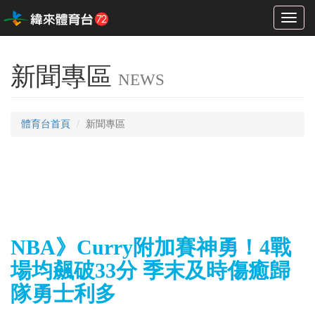
Toggl
naviga
新聞專區
NEWS
體育台首頁
新聞專區
NBA》Curry附加賽神勇！4戰
場均飆破33分 季末及時傷癒歸
隊勇士利多