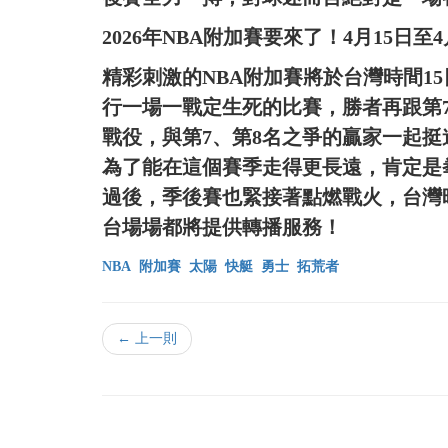
2026年NBA附加賽要來了！4月15日至
精彩刺激的NBA附加賽將於台灣時間1
行一場一戰定生死的比賽，勝者再跟第
戰役，與第7、第8名之爭的贏家一起
為了能在這個賽季走得更長遠，肯定是
過後，季後賽也緊接著點燃戰火，台灣
台場場都將提供轉播服務！
NBA
附加賽
太陽
快艇
勇士
拓荒者
← 上一則