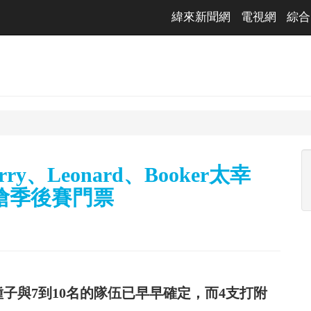
緯來新聞網
電視網
綜合
、Leonard、Booker太幸
搶季後賽門票
種子與7到10名的隊伍已早早確定，而4支打附