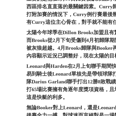
西區排名直直落的最關鍵因素。Curr
打附加賽的情況下，Curry例行賽最
有Curry這位主心骨在，對手就不能有
太陽今年球季在Dillon Brooks加
而Brooks從2月下旬受傷到4月初歸隊
被灰狼超越。4月Brooks歸隊與Booke
內容顯示近況已調整好，現在太陽的目
Leonard與Harden在2月上旬聯手期
易到騎士後Leonard單核先是帶領球
隊Darius Garland聯手打出12勝
打65場比賽擁有角逐年度獎項資格，且場
這是快艇的利多。
無論Booker對上Leonard，還是Le
後賽全力一搏，對球迷而言絕對是一場