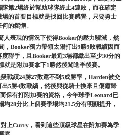
y歸隊第2場終於幫助球隊終止4連敗，而在確定
後幾場的首要目標就是找回比賽感覺，只要勇士
任何的鬆懈。
盟且有驚人表現的情況下使得Booker的壓力驟減，然
期間，Booker獨力帶領太陽打出9勝9敗戰績因而
r再度聯手，且Booker最近3場都繳出至少30分的
標就是附加賽拿下1勝然後闖進季後賽。
間快艇戰績24勝27敗還不到5成勝率，Harden被交
隊打出5勝4敗戰績，然後與從騎士換來且傷癒歸
8敗戰績而保有打附加賽的資格，今年球季Leonard已
均28分比上個賽季場均21.5分有明顯提升，
onard對上Curry，看到這些頂級球星在附加賽為季
饗宴。