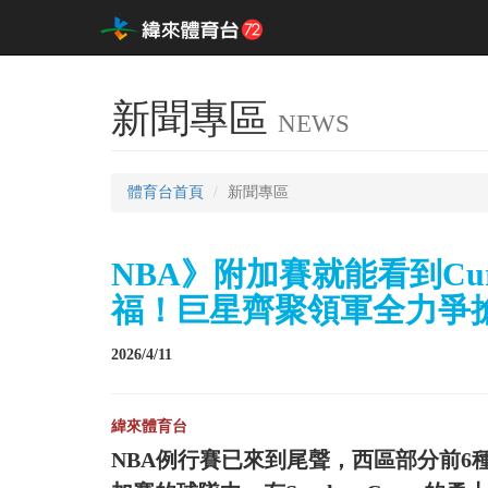
新聞專區
NEWS
體育台首頁
新聞專區
NBA》附加賽就能看到Curry
福！巨星齊聚領軍全力爭
2026/4/11
緯來體育台
NBA例行賽已來到尾聲，西區部分前6