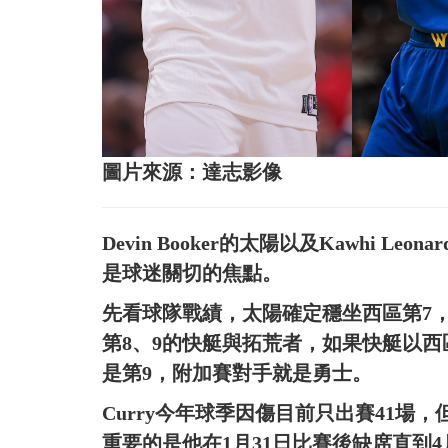
圖片來源：達志影像
Devin Booker的太陽以及Kawhi 
是球迷關切的焦點。
先看球隊戰績，太陽確定穩坐西區第7
第8、9的快艇與拓荒者，如果快艇以
是第9，附加賽對手就是勇士。
Curry今年球季因傷目前只出賽41場，
重要的是他在1月31日比賽後缺席直到4