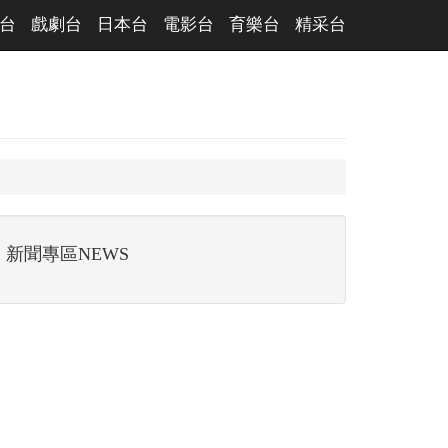
台
戲劇台
日本台
電影台
育樂台
精采台
新聞專區NEWS