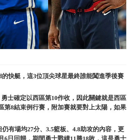
Leonard的快艇，這3位頂尖球星最終誰能闖進季後賽
，勇士確定以西區第10作收，因此關鍵就是西區
西區第8結束例行賽，附加賽就要對上太陽，如果
但仍有場均27分、3.5籃板、4.8助攻的內容，更
月6日回歸，期間勇士戰績11勝18敗，這是勇士