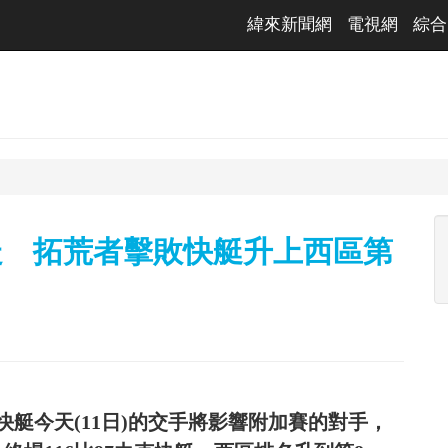
緯來新聞網
電視網
綜合
走 拓荒者擊敗快艇升上西區第
艇今天(11日)的交手將影響附加賽的對手，