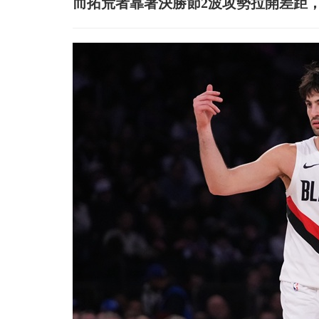
而拓荒者靠著決勝節2波攻勢拉開差距，