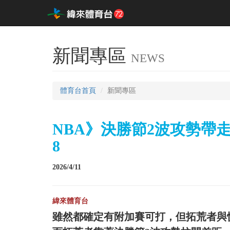
新聞專區
NEWS
體育台首頁
新聞專區
NBA》決勝節2波攻勢帶
8
2026/4/11
緯來體育台
雖然都確定有附加賽可打，但拓荒者與快