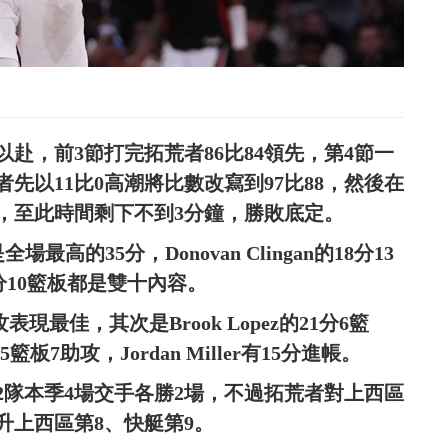
赴，前3節打完拓荒者86比84領先，第4節一
者先以11比0高潮將比數改寫到97比88，然後在
比93，至此時間剩下不到3分鐘，勝敗底定。
場最高的35分，Donovan Clingan的18分13
的13分10籃板都是雙十內容。
助攻表現最佳，其次是Brook Lopez的21分6籃
分5籃板7助攻，Jordan Miller有15分進帳。
且2隊本季4場交手各勝2場，不過拓荒者對上西區
此升上西區第8、快艇第9。