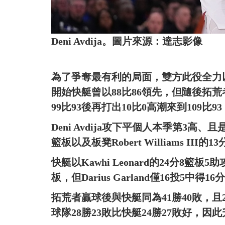
Deni Avdija。圖片來源：達志影像
為了爭奪最有利的局面，雙方此役全力以
開始快艇曾以88比86領先，但隨後拓荒
99比93後再打出10比0高潮來到109
Deni Avdija攻下平個人本季第3高、且是全
籃板以及板凳Robert Williams III
快艇以Kawhi Leonard的24分8籃板5
板，但Darius Garland僅16投5中得16
拓荒者贏球後與快艇同為41勝40敗，
球隊28勝23敗比快艇24勝27敗好，因