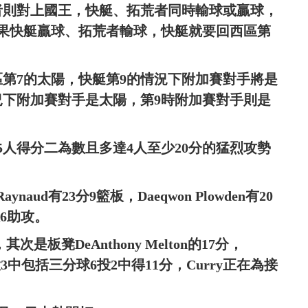
者則對上國王，快艇、拓荒者同時輸球或贏球，
如果快艇贏球、拓荒者輸球，快艇就要回西區第
區第7的太陽，快艇第9的情況下附加賽對手將是
況下附加賽對手是太陽，第9時附加賽對手則是
人得分二為數且多達4人至少20分的猛烈攻勢
Raynaud有23分9籃板，Daeqwon Plowden有20
籃板6助攻。
分，其次是板凳DeAnthony Melton的17分，
鐘8投3中包括三分球6投2中得11分，Curry正在為接