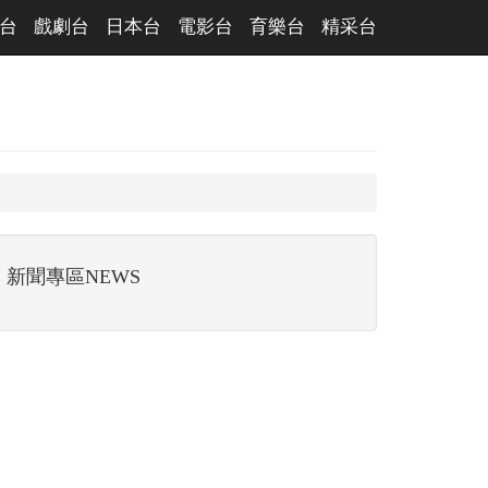
台
戲劇台
日本台
電影台
育樂台
精采台
新聞專區NEWS