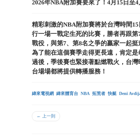
2026年NBA附加賽要來了！4月15日至
精彩刺激的NBA附加賽將於台灣時間1
行一場一戰定生死的比賽，勝者再跟第
戰役，與第7、第8名之爭的贏家一起
為了能在這個賽季走得更長遠，肯定是
過後，季後賽也緊接著點燃戰火，台灣
台場場都將提供轉播服務！
緯來電視網
緯來體育台
NBA
拓荒者
快艇
Deni Avdij
← 上一則