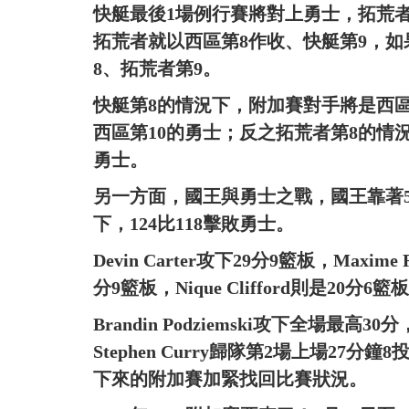
快艇最後1場例行賽將對上勇士，拓荒
拓荒者就以西區第8作收、快艇第9，
8、拓荒者第9。
快艇第8的情況下，附加賽對手將是西
西區第10的勇士；反之拓荒者第8的情
勇士。
另一方面，國王與勇士之戰，國王靠著5
下，124比118擊敗勇士。
Devin Carter攻下29分9籃板，Maxime 
分9籃板，Nique Clifford則是20分6
Brandin Podziemski攻下全場最高30
Stephen Curry歸隊第2場上場27分
下來的附加賽加緊找回比賽狀況。