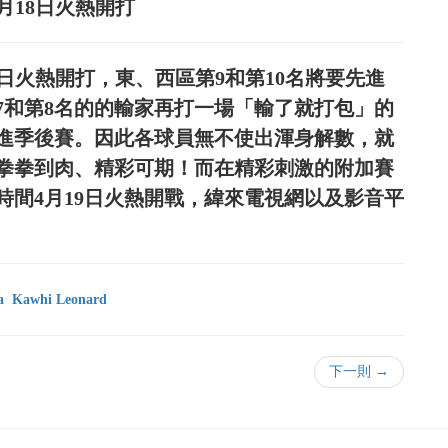
4月18日火熱開打
5日火熱開打，東、西區第9和第10名將要先進
7和第8名的的輸家再打一場「輸了就打包」的
挺進季後賽。因此各球員無不使出渾身解數，就
拳拳到肉、精彩可期！而在精彩刺激的附加賽
時間4月19日火熱開戰，緯來電視網以及影音平
a
Kawhi Leonard
下一則 →