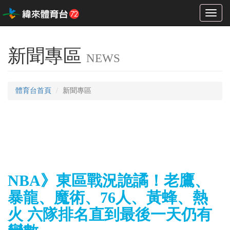
Toggl
naviga
新聞專區
NEWS
體育台首頁
新聞專區
NBA》東區戰況詭譎！老鷹、
暴龍、魔術、76人、黃蜂、熱
火 六隊排名直到最後一天仍有