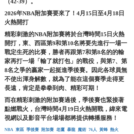
（42-39）。
2026年NBA附加賽要來了！4月15日至4月18日
火熱開打
精彩刺激的NBA附加賽將於台灣時間15日火熱
開打，東、西區第9和第10名將要先進行一場一
戰定生死的比賽，勝者再跟第7和第8名的的輸
家再打一場「輸了就打包」的戰役，與第7、第
8名之爭的贏家一起挺進季後賽。因此各球員無
不使出渾身解數，就為了能在這個賽季走得更
長遠，肯定是拳拳到肉、精彩可期！
而在精彩刺激的附加賽過後，季後賽也緊接著
點燃戰火，台灣時間4月19日火熱開戰，緯來電
視網以及影音平台場場都將提供轉播服務！
NBA
東區
季後賽
附加賽
老鷹
暴龍
魔術
76人
黃蜂
熱火