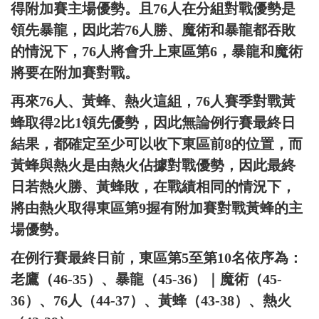
得附加賽主場優勢。且76人在分組對戰優勢是
領先暴龍，因此若76人勝、魔術和暴龍都吞敗
的情況下，76人將會升上東區第6，暴龍和魔術
將要在附加賽對戰。
再來76人、黃蜂、熱火這組，76人賽季對戰黃
蜂取得2比1領先優勢，因此無論例行賽最終日
結果，都確定至少可以收下東區前8的位置，而
黃蜂與熱火是由熱火佔據對戰優勢，因此最終
日若熱火勝、黃蜂敗，在戰績相同的情況下，
將由熱火取得東區第9握有附加賽對戰黃蜂的主
場優勢。
在例行賽最終日前，東區第5至第10名依序為：
老鷹（46-35）、暴龍（45-36）｜魔術（45-
36）、76人（44-37）、黃蜂（43-38）、熱火