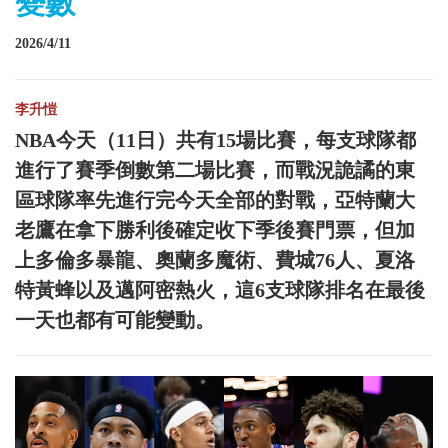
變數
2026/4/11
李升愷
NBA今天（11日）共有15場比賽，每支球隊都
進行了賽季倒數第二場比賽，而戰況詭譎的東
區球隊率先進行完今天全部的對戰，亞特蘭大
老鷹在拿下勝利後確定收下季後賽門票，但加
上多倫多暴龍、奧蘭多魔術、費城76人、夏洛
特黃蜂以及邁阿密熱火，這6支球隊排名在最後
一天也都有可能變動。