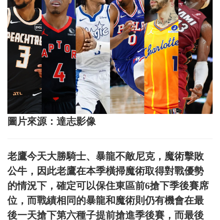
圖片來源：達志影像
老鷹今天大勝騎士、暴龍不敵尼克，魔術擊敗
公牛，因此老鷹在本季橫掃魔術取得對戰優勢
的情況下，確定可以保住東區前6搶下季後賽席
位，而戰績相同的暴龍和魔術則仍有機會在最
後一天搶下第六種子提前搶進季後賽，而最後