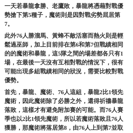
一天若暴龍拿勝、老鷹敗，暴龍將憑藉對戰優
勢搶下第5種子，魔術則是因對戰劣勢屈居第
7。
此外76人勝溜馬、黃蜂不敵活塞而熱火則是輕
鬆過巫師，加上目前排在第6和第7但戰績相同
的的魔術和暴龍，這5隊之間的場差都各只有1
場，在最後一天沒有互相對戰的情況下，很有
可能出現多組戰績相同的狀況，需要比較對戰
優勢。
首先，暴龍、魔術、76人這組，暴龍2比1領先
魔術，因此魔術除了必勝之外，還得祈禱暴龍
落敗，這樣才有避免附加賽的可能。而76人賽
季也以2比1領先魔術，所以若魔術落敗且76人
獲勝，那魔術將落居第8，由76人上到第7並取