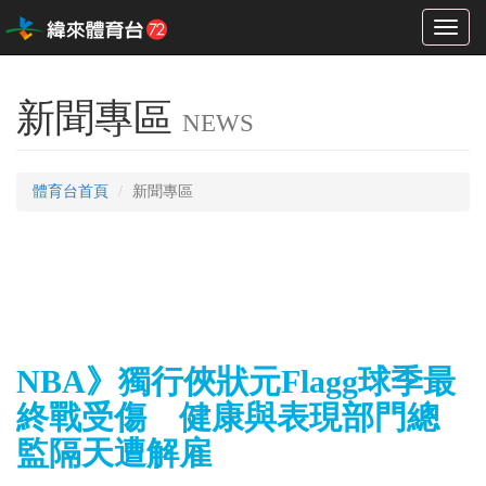
Toggl
naviga
新聞專區
NEWS
體育台首頁
新聞專區
NBA》獨行俠狀元Flagg球季最
終戰受傷 健康與表現部門總
監隔天遭解雇