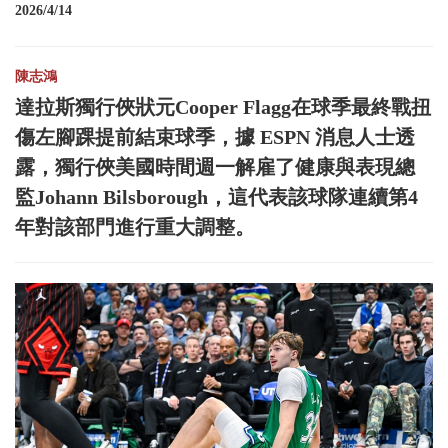
2026/4/14
陳志鴻
達拉斯獨行俠狀元Cooper Flagg在球季最終戰扭
傷左腳踝提前結束球季，據 ESPN 消息人士透
露，獨行俠美國時間週一解雇了健康與表現總
監Johann Bilsborough，這代表該球隊連續第4
年對該部門進行重大調整。