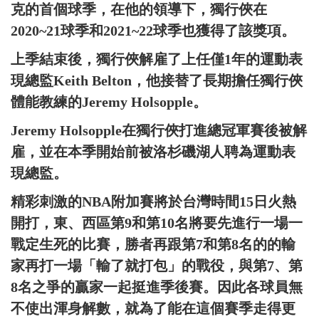
克的首個球季，在他的領導下，獨行俠在
2020~21球季和2021~22球季也獲得了該獎項。
上季結束後，獨行俠解雇了上任僅1年的運動表
現總監Keith Belton，他接替了長期擔任獨行俠
體能教練的Jeremy Holsopple。
Jeremy Holsopple在獨行俠打進總冠軍賽後被解
雇，並在本季開始前被洛杉磯湖人聘為運動表
現總監。
精彩刺激的NBA附加賽將於台灣時間15日火熱
開打，東、西區第9和第10名將要先進行一場一
戰定生死的比賽，勝者再跟第7和第8名的的輸
家再打一場「輸了就打包」的戰役，與第7、第
8名之爭的贏家一起挺進季後賽。因此各球員無
不使出渾身解數，就為了能在這個賽季走得更