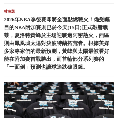
林暐凱
2026年NBA季後賽即將全面點燃戰火！備受矚
目的NBA附加賽則已於今天(15日)正式敲響戰
鼓，夏洛特黃蜂於主場迎戰邁阿密熱火，西區
則由鳳凰城太陽對決波特蘭拓荒者。根據美媒
多家專家們的最新預測，黃蜂與太陽最被看好
能在附加賽首戰勝出，而首輪部分系列賽的
「一面倒」預測也讓球迷跌破眼鏡。