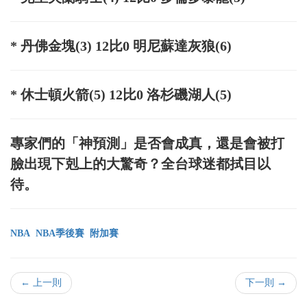
* 丹佛金塊(3) 12比0 明尼蘇達灰狼(6)
* 休士頓火箭(5) 12比0 洛杉磯湖人(5)
專家們的「神預測」是否會成真，還是會被打
臉出現下剋上的大驚奇？全台球迷都拭目以
待。
NBA
NBA季後賽
附加賽
← 上一則
下一則 →