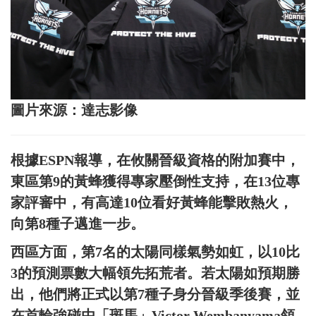
圖片來源：達志影像
根據ESPN報導，在攸關晉級資格的附加賽中，
東區第9的黃蜂獲得專家壓倒性支持，在13位專
家評審中，有高達10位看好黃蜂能擊敗熱火，
向第8種子邁進一步。
西區方面，第7名的太陽同樣氣勢如虹，以10比
3的預測票數大幅領先拓荒者。若太陽如預期勝
出，他們將正式以第7種子身分晉級季後賽，並
在首輪強碰由「斑馬」Victor Wembanyama領