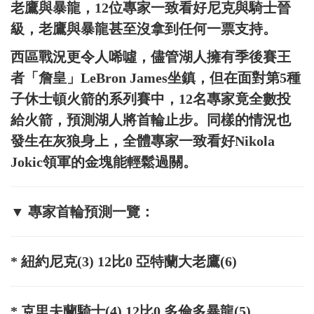
老鷹與暴龍，12位專家一致看好尼克與騎士晉
級，老鷹與暴龍甚至沒拿到任何一票支持。
西區戰況更令人唏噓，儘管湖人擁有季後賽王
者「詹皇」LeBron James坐鎮，但在面對第5種
子休士頓火箭的系列賽中，12名專家竟全數投
給火箭，預測湖人將首輪止步。同樣的情況也
發生在灰狼身上，全體專家一致看好Nikola
Jokic領軍的金塊能輕鬆過關。
▼ 專家首輪預測一覽：
* 紐約尼克(3) 12比0 亞特蘭大老鷹(6)
* 克里夫蘭騎士(4) 12比0 多倫多暴龍(5)