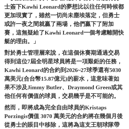
士簽下Kawhi Leonard的夢想比以往任何時候都
更加現實了，雖然一切尚未塵埃落定，但勇士
或許一夜之間就贏了兩場，他們贏下了附加
賽，這無疑給了Kawhi Leonard一個考慮離開快
艇的理由。」
對於勇士管理層來說，在這個休賽期通過交易
得到這位7屆全明星球員將是一項艱鉅的任務，
Kawhi Leonard的合約到2026~27球季還有5030
萬美元(合台幣15.87億元)的薪水，這意味著如
果不涉及Jimmy Butler、Draymond Green或其
他任何有價值的球員，交易幾乎是不可能的。
然而，即將成為完全自由球員的Kristaps
Porzingis價值 3070 萬美元的合約將在幾個月後
從勇士的賬目中移除，這將為這支王朝球隊帶