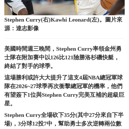
Stephen Curry(右)Kawhi Leonard(左)。圖片來
源：達志影像
美國時間週三晚間，Stephen Curry率領金州勇
士隊在附加賽中以126比121險勝洛杉磯快艇，
終結了對手的球季。
這場勝利或許大大提升了這支4屆NBA總冠軍球
隊在2026~27球季再次衝擊總冠軍的機率，他們
有望簽下1位與Stephen Curry完美互補的超級巨
星。
Stephen Curry全場砍下35分(其中27分來自下半
場)，3分球12投7中，幫助勇士多次逆轉兩位數