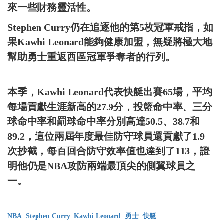
來一些財務靈活性。
Stephen Curry仍在追逐他的第5枚冠軍戒指，如
果Kawhi Leonard能夠健康加盟，無疑將極大地
幫助勇士重返西區冠軍爭奪者的行列。
本季，Kawhi Leonard代表快艇出賽65場，平均
每場貢獻生涯新高的27.9分，投籃命中率、三分
球命中率和罰球命中率分別高達50.5、38.7和
89.2，這位兩屆年度最佳防守球員還貢獻了1.9
次抄截，每百回合防守效率值也達到了113，證
明他仍是NBA攻防兩端最頂尖的側翼球員之
一。
NBA
Stephen Curry
Kawhi Leonard
勇士
快艇