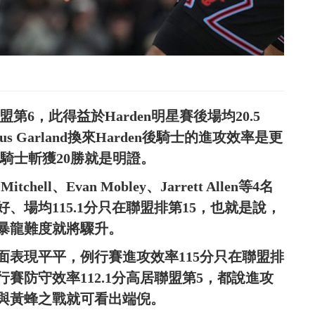
第6，此得益於Harden明星賽後場均20.5
s Garland換來Harden後騎士的進攻效率是更
賽騎士斬獲20勝就是明證。
hell、Evan Mobley、Jarrett Allen等4名
場均115.1分只在聯盟排第15，也就是說，
暴龍難度就將驟升。
面表現平平，例行賽進攻效率115分只在聯盟排
賽防守效率112.1分高居聯盟第5，都說進攻
與黃蜂之戰就可看出端倪。