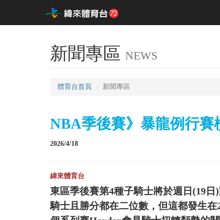
新聞專區
NEWS
體育台首頁
新聞專區
NBA季後賽》暴龍例行賽橫
2026/4/18
緯來體育台
東區季後賽第4種子騎士將於週日(19日
騎士且勝分都在二位數，但這都發生在2月J