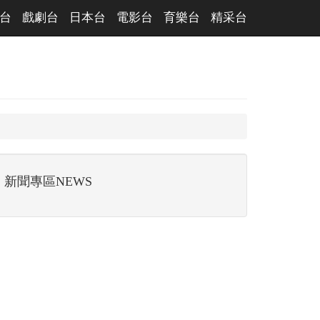
台
戲劇台
日本台
電影台
育樂台
精采台
新聞專區NEWS