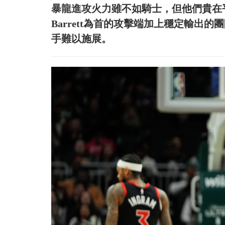
暴龍進攻火力雖不如騎士，但他們貴在平均，Bran
Barrett為首的攻擊端加上穩定輸出
手難以施展。