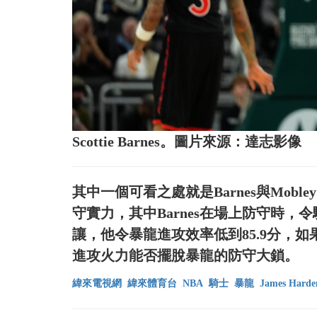
Scottie Barnes。圖片來源：達志影像
其中一個可看之處就是Barnes與Mob
守實力，其中Barnes在場上防守時，令騎
讓，他令暴龍進攻效率低到85.9分，
進攻火力能否擺脫暴龍的防守大鎖。
緯來電視網
緯來體育台
NBA
騎士
暴龍
James Harde