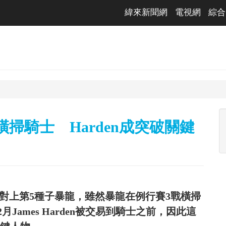
緯來新聞網
電視網
綜合
掃騎士 Harden成突破關鍵
)對上第5種子暴龍，雖然暴龍在例行賽3戰橫掃
ames Harden被交易到騎士之前，因此這