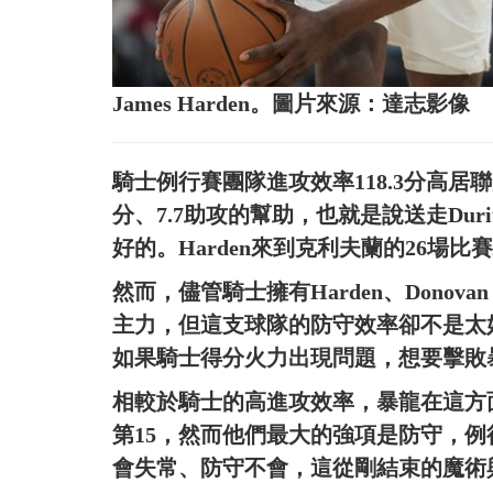
James Harden。圖片來源：達志影像
騎士例行賽團隊進攻效率118.3分高居聯盟
分、7.7助攻的幫助，也就是說送走Duriu
好的。Harden來到克利夫蘭的26場比
然而，儘管騎士擁有Harden、Donovan Mitc
主力，但這支球隊的防守效率卻不是太好、
如果騎士得分火力出現問題，想要擊敗
相較於騎士的高進攻效率，暴龍在這方
第15，然而他們最大的強項是防守，例行
會失常、防守不會，這從剛結束的魔術