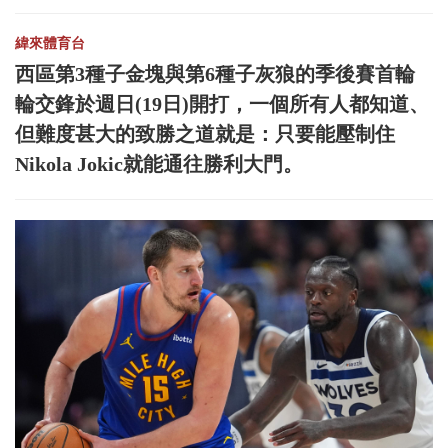
緯來體育台
西區第3種子金塊與第6種子灰狼的季後賽首輪
輪交鋒於週日(19日)開打，一個所有人都知道、
但難度甚大的致勝之道就是：只要能壓制住
Nikola Jokic就能通往勝利大門。