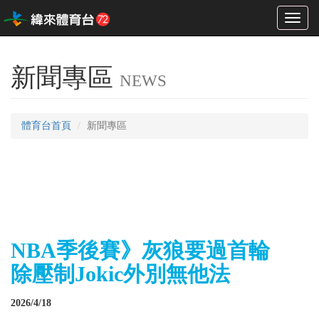
Toggl
naviga
新聞專區
NEWS
體育台首頁
新聞專區
NBA季後賽》灰狼要過首輪
除壓制Jokic外別無他法
2026/4/18