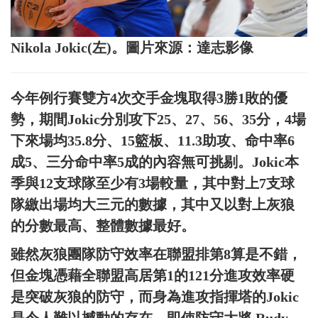
Nikola Jokic(左)。圖片來源：達志影像
今年例行賽雙方4次交手金塊取得3勝1敗的優
勢，期間Jokic分別攻下25、27、56、35分，4場
下來場均35.8分、15籃板、11.3助攻、命中率6
成5、三分命中率5成的內容無可挑剔。Jokic本
季與12支球隊至少有3場較量，其中對上7支球
隊繳出場均大三元的數據，其中又以對上灰狼
的分數最高、整體數據最好。
雖然灰狼團隊防守效率在聯盟排第8算是不錯，
但金塊憑藉全聯盟高居第1的121分進攻效率硬
是突破灰狼的防守，而身為進攻指揮塔的Jokic
是令人難以撼動的存在，即使防守大將 Rudy