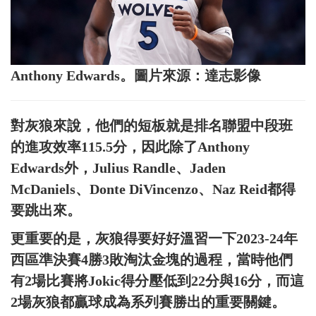
Anthony Edwards。圖片來源：達志影像
對灰狼來說，他們的短板就是排名聯盟中段班
的進攻效率115.5分，因此除了Anthony
Edwards外，Julius Randle、Jaden
McDaniels、Donte DiVincenzo、Naz Reid都得
要跳出來。
更重要的是，灰狼得要好好溫習一下2023-24年
西區準決賽4勝3敗淘汰金塊的過程，當時他們
有2場比賽將Jokic得分壓低到22分與16分，而這
2場灰狼都贏球成為系列賽勝出的重要關鍵。