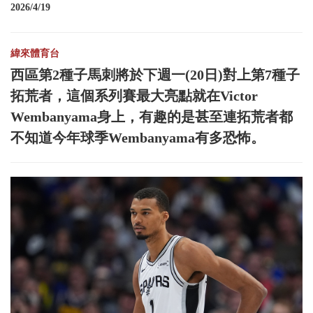
2026/4/19
緯來體育台
西區第2種子馬刺將於下週一(20日)對上第7種子
拓荒者，這個系列賽最大亮點就在Victor
Wembanyama身上，有趣的是甚至連拓荒者都
不知道今年球季Wembanyama有多恐怖。