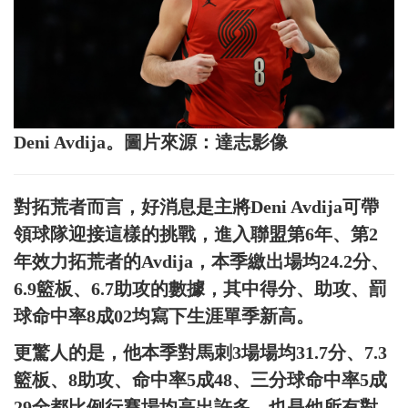
Deni Avdija。圖片來源：達志影像
對拓荒者而言，好消息是主將Deni Avdija可帶
領球隊迎接這樣的挑戰，進入聯盟第6年、第2
年效力拓荒者的Avdija，本季繳出場均24.2分、
6.9籃板、6.7助攻的數據，其中得分、助攻、罰
球命中率8成02均寫下生涯單季新高。
更驚人的是，他本季對馬刺3場場均31.7分、7.3
籃板、8助攻、命中率5成48、三分球命中率5成
29全都比例行賽場均高出許多，也是他所有對