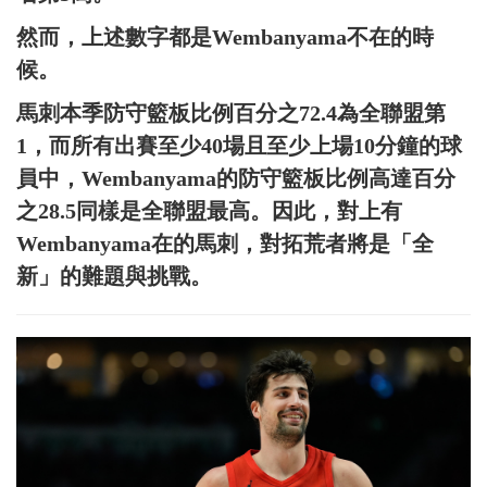
然而，上述數字都是Wembanyama不在的時
候。
馬刺本季防守籃板比例百分之72.4為全聯盟第
1，而所有出賽至少40場且至少上場10分鐘的球
員中，Wembanyama的防守籃板比例高達百分
之28.5同樣是全聯盟最高。因此，對上有
Wembanyama在的馬刺，對拓荒者將是「全
新」的難題與挑戰。