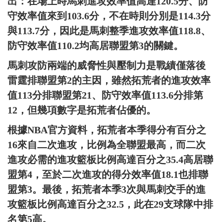
出：在場上時馬刺進攻效率值高達120.5分、防
守效率值來到103.6分，不在時則分別是114.3分
與113.7分，因此是馬刺整季進攻效率值118.8、
防守效率值110.2均高居聯盟第3的關鍵。
馬刺攻防兩端的威脅性與壓制力是戰績僅落後
雷霆排聯盟第2的主因，雖然拓荒者的進攻效率
值113分排聯盟第21、防守效率值113.6分排第
12，但幾項數字是拓荒者佔優的。
根據NBA官方資料，拓荒者本季得分有百分之
16來自二次進攻，比例為全聯盟最高，而二次
進攻必需的進攻籃板比例高達百分之35.4高居聯
盟第4，至於二次進攻的得分效率值18.1也排聯
盟第3。最後，拓荒者本季3次與馬刺交手的進
攻籃板比例高達百分之32.5，此在29支球隊中排
名第5高。