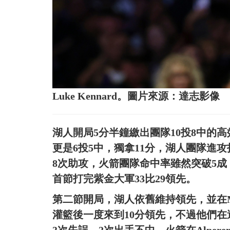
Luke Kennard。圖片來源：達志影像
湖人開局5分半鐘繳出團隊10投8中的高效表
更是6投5中，獨拿11分，湖人團隊進攻打
8次助攻，火箭團隊命中率雖然突破5成
首節打完紫金大軍33比29領先。
第二節開局，湖人依舊維持領先，並在Marcus
灌籃後一度來到10分領先，不過他們
3次失誤，2次出手不中，火箭在Alperen 