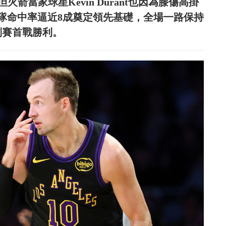
大將，但火箭當家球星Kevin Durant也因為膝傷高掛
隊命中率逼近8成奠定領先基礎，全場一路保持
列賽首戰勝利。