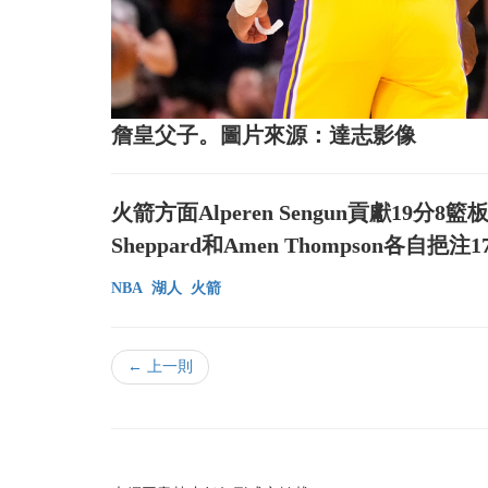
詹皇父子。圖片來源：達志影像
火箭方面Alperen Sengun貢獻19分8籃板
Sheppard和Amen Thompson各自挹注
NBA
湖人
火箭
← 上一則