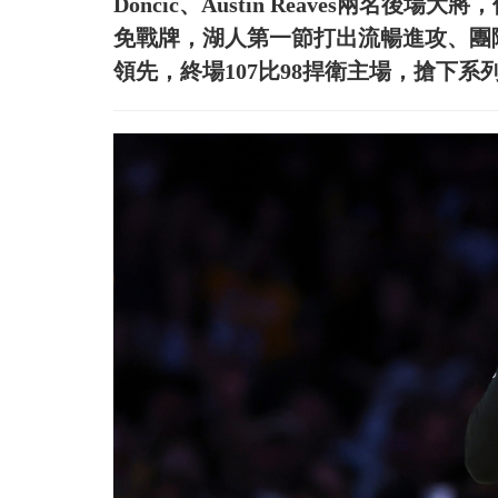
Doncic、Austin Reaves兩名後場
免戰牌，湖人第一節打出流暢進攻、團
領先，終場107比98捍衛主場，搶下系