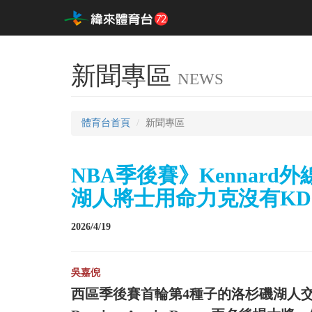
新聞專區
NEWS
體育台首頁
新聞專區
NBA季後賽》Kennar
湖人將士用命力克沒有K
2026/4/19
吳嘉倪
西區季後賽首輪第4種子的洛杉磯湖人交