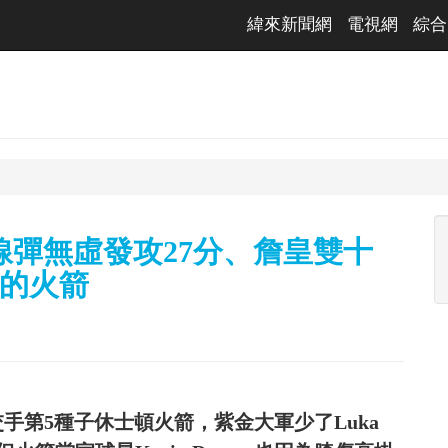
緯來新聞網
電視網
綜合
d外線彈無虛發攻27分、詹皇雙十
D的火箭
手第5種子休士頓火箭，紫金大軍少了Luka