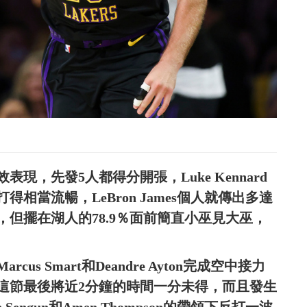
現，先發5人都得分開張，Luke Kennard
得相當流暢，LeBron James個人就傳出多達
，但擺在湖人的78.9％面前簡直小巫見大巫，
 Smart和Deandre Ayton完成空中接力
在這節最後將近2分鐘的時間一分未得，而且發生
Sengun和Amen Thompson的帶領下反打一波