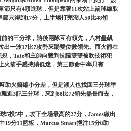
單節只有4顆進球，但是靠著11次站上罰球線取
單節只得到17分，上半場打完湖人50比48領
刻飆進超前的三分球，隨後兩隊互有領先，八村壘飆
拉出一波17比7攻勢來踼雙位數領先。而火箭在
被吹犯規，Tate和主帥向裁判抗議雙雙被吹技術犯
加上火箭手感持續低迷，第三節命中率只有
。
分球幫助火箭縮小分差，但是湖人也找回三分球準
nard接力飆進3記三分球，來到88比72領先揚長而去，
球5投5中，攻下全場最高的27分，James繳出
投8中19分11籃板，Marcus Smart挹注15分8助