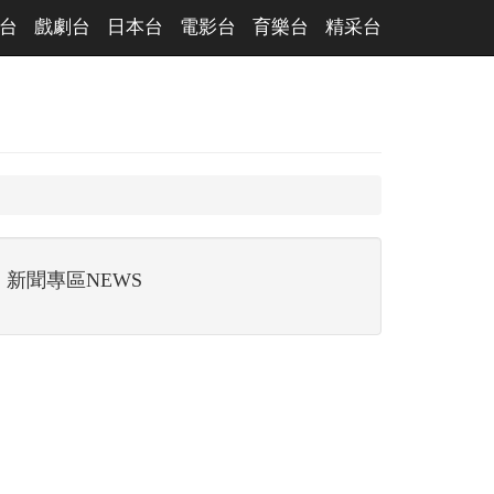
台
戲劇台
日本台
電影台
育樂台
精采台
新聞專區NEWS