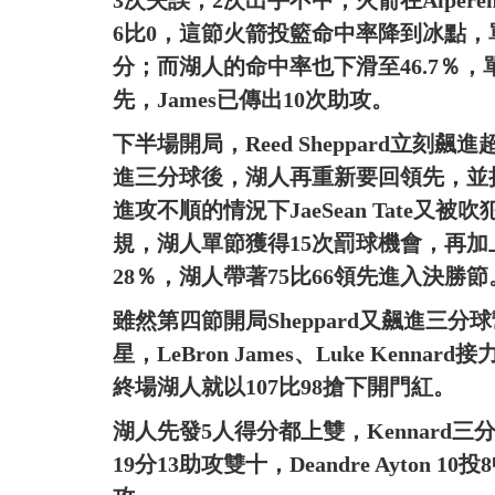
6比0，這節火箭投籃命中率降到冰點，
分；而湖人的命中率也下滑至46.7％，
先，James已傳出10次助攻。
下半場開局，Reed Sheppard立
進三分球後，湖人再重新要回領先，並
進攻不順的情況下JaeSean Tate又
規，湖人單節獲得15次罰球機會，再
28％，湖人帶著75比66領先進入決勝節
雖然第四節開局Sheppard又飆進三
星，LeBron James、Luke Ken
終場湖人就以107比98搶下開門紅。
湖人先發5人得分都上雙，Kennard三分
19分13助攻雙十，Deandre Ayton 10