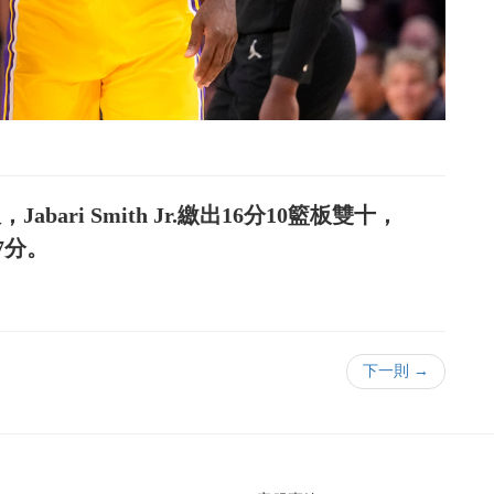
，Jabari Smith Jr.繳出16分10籃板雙十，
17分。
下一則 →