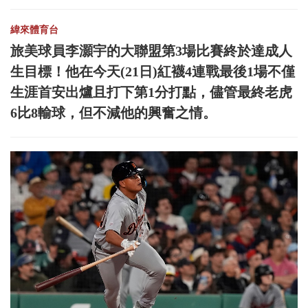
緯來體育台
旅美球員李灝宇的大聯盟第3場比賽終於達成人
生目標！他在今天(21日)紅襪4連戰最後1場不僅
生涯首安出爐且打下第1分打點，儘管最終老虎
6比8輸球，但不減他的興奮之情。