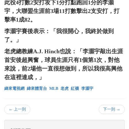
此役4打數2安打攻下1分打點跑回1分的李灝
宇，大聯盟生涯前3場11打數擊出2支安打，打
擊率1成82。
李灝宇賽後表示：「我很開心，我終於做到
了。」
老虎總教練A.J. Hinch也說：「李灝宇敲出生涯
首安後超興奮，球員生涯只有1個第1次，對他
來說，前2場他一直很想做到，所以我很高興他
在這裡達成，」
緯來電視網
緯來體育台
MLB
老虎
紅襪
李灝宇
← 上一則
下一則 →