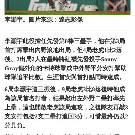
李灝宇。圖片來源：達志影像
李灝宇此役擔任先發第8棒三壘手，他在第3局
首打席擊出內野滾地出局，但4局老虎1比2落
後、2出局2人在壘時將紅襪先發投手Sonny
Gray偏外角的卡特球擊成中外野平分安打幫助
球隊追平比數。生涯首安與首打點同時達成。
6局李灝宇遭三振後，9局老虎3比8落後時他成
為該局首名打者，結果敲出左外野二壘打率先
上壘，這也開啟老虎該局進攻，之後隊友再敲3
支安打包括2支二壘打追回3分，可惜最終仍以2
分見負。