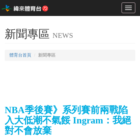
Toggl
naviga
新聞專區
NEWS
體育台首頁
新聞專區
NBA季後賽》系列賽前兩戰陷
入大低潮不氣餒 Ingram：我絕
對不會放棄