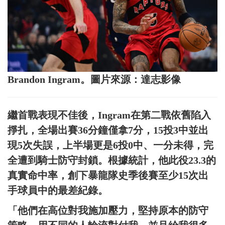
Brandon Ingram。圖片來源：達志影像
繼首戰表現不佳後，Ingram在第二戰依舊陷入
掙扎，全場出賽36分鐘僅拿7分，15投3中並出
現5次失誤，上半場更是6投0中、一分未得，完
全遭到騎士防守封鎖。根據統計，他此役23.3的
真實命中率，創下暴龍隊史季後賽至少15次出
手球員中的最差紀錄。
「他們在高位對我施加壓力，堅持原本的防守