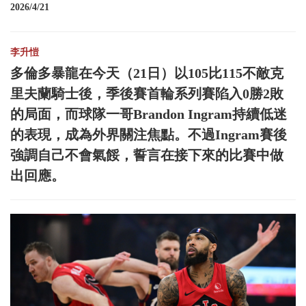
2026/4/21
李升愷
多倫多暴龍在今天（21日）以105比115不敵克
里夫蘭騎士後，季後賽首輪系列賽陷入0勝2敗
的局面，而球隊一哥Brandon Ingram持續低迷
的表現，成為外界關注焦點。不過Ingram賽後
強調自己不會氣餒，誓言在接下來的比賽中做
出回應。