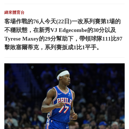
緯來體育台
客場作戰的76人今天(22日)一改系列賽第1場的
不穩狀態，在新秀VJ Edgecombe的30分以及
Tyrese Maxey的29分幫助下，帶領球隊111比97
擊敗塞爾蒂克，系列賽扳成1比1平手。