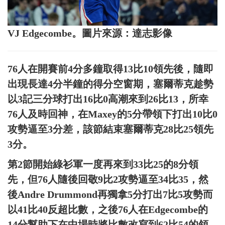
VJ Edgecombe。圖片來源：達志影像
76人在開賽前4分多鐘取得13比10領先後，隨即
出現長達4分半鐘的得分空窗期，塞爾蒂克趁勢
以3記三分球打出16比0高潮來到26比13，所幸
76人及時回神，在Maxey的5分帶領下打出10比0
攻勢逼至3分差，該節結束塞爾蒂克28比25領先
3分。
第2節開始綠衫軍一度再來到33比25的8分領
先，但76人隨後回敬9比2攻勢逼至34比35，然
後Andre Drummond再獨拿5分打出7比5攻勢而
以41比40反超比數，之後76人在Edgecombe的
14分幫助下在中場時將比數改寫到62比54的領