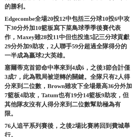
的勝利。
Edgecombe全場20投12中包括三分球10投6中攻
下30分外加10籃板寫下菜鳥球季季後賽代表
作，Maxey雖28投11中但也投進5記三分球貢獻
29分外加9助攻，2人聯手59分超過全隊得分的
一半成為贏球2大英雄。
塞爾蒂克首節命中率來到4成6，之後3節合計僅
3成7，此為戰局被逆轉的關鍵。全隊只有2人得
分來到二位數，Brown雖攻下全場最高36分外加
7籃板4助攻，Tatum也有19分14籃板9助攻，但
其他隊友沒有人得分來到二位數幫助極為有
限。
76人追平系列賽後，之後2場比賽將回到費城舉
行。