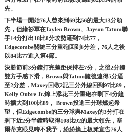
先。
下半場一開始76人曾來到69比56的最大13分領
先，但綠衫軍在Jaylen Brown、Jayson Tatum聯
手14分打出18比8分攻勢逼到74比77，
Edgecombe關鍵三分重砲回到6分差，76人之後
以84比77進入第4節。
決勝節前3分鐘打完差距保持在7分，之後2分鐘
雙方手感下滑，Brown與Tatum隨後連得5分逼
至2分差，Maxey回敬2記三分外線回到97比89，
Kelly Oubre Jr.錦上添花三分重砲在剩下4分鐘
時擴大到100比89， Brown投進三分球燃起希
望，但Edgecombe的三分球與Maxey的3分打在
剩下近2分半鐘時取得108比92的最大領先，塞
爾蒂克眼見時不我予，紛紛換上板凳宣告76人