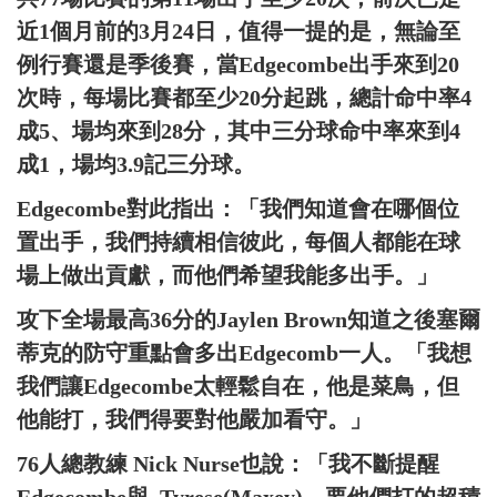
近1個月前的3月24日，值得一提的是，無論至
例行賽還是季後賽，當Edgecombe出手來到20
次時，每場比賽都至少20分起跳，總計命中率4
成5、場均來到28分，其中三分球命中率來到4
成1，場均3.9記三分球。
Edgecombe對此指出：「我們知道會在哪個位
置出手，我們持續相信彼此，每個人都能在球
場上做出貢獻，而他們希望我能多出手。」
攻下全場最高36分的Jaylen Brown知道之後塞爾
蒂克的防守重點會多出Edgecomb一人。「我想
我們讓Edgecombe太輕鬆自在，他是菜鳥，但
他能打，我們得要對他嚴加看守。」
76人總教練 Nick Nurse也說：「我不斷提醒
Edgecombe與, Tyrese(Maxey)，要他們打的超積