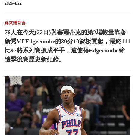
2026/4/22
緯來體育台
76人在今天(22日)與塞爾蒂克的第2場較量靠著
新秀VJ Edgecombe的30分10籃板貢獻，最終111
比97將系列賽扳成平手，這使得Edgecombe締
造季後賽歷史新紀錄。