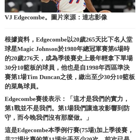
VJ Edgecombe。圖片來源：達志影像
根據資料，Edgecombe以20歲265天比下名人堂
球星Magic Johnson於1980年總冠軍賽第6場時
的20歲276天，成為季後賽史上最年輕拿下單場
30分10籃板的球員，他也是自1998年西區準決
賽第1場Tim Duncan之後，繳出至少30分10籃板
的菜鳥球員。
Edgecombe賽後表示：「這才是我們的實力，
第1戰並不是我們。第1場我們讓進攻影響到防
守，而今晚我們沒有那麼做。」
這是Edgecombe本季例行賽(75場)加上季後賽，
共77場比賽的第11場出手至少20次，前次已是