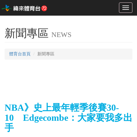
Toggl
naviga
新聞專區
NEWS
體育台首頁
新聞專區
NBA》史上最年輕季後賽30-
10 Edgecombe：大家要我多出
手