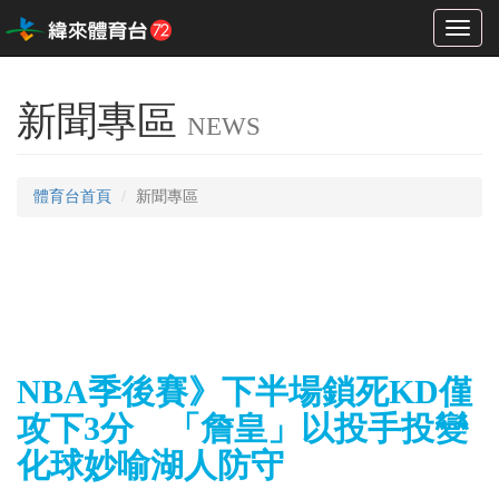
Toggl
naviga
新聞專區
NEWS
體育台首頁
新聞專區
NBA季後賽》下半場鎖死KD僅
攻下3分 「詹皇」以投手投變
化球妙喻湖人防守