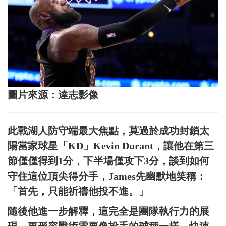
圖片來源：達志影像
此戰湖人防守端最大焦點，莫過於成功封鎖太
陽當家球星「KD」Kevin Durant，讓他在第三
節僅僅得到1分，下半場僅攻下3分，談到如何
守住這位頂尖得分手，James先幽默地笑稱：
「首先，只能祈禱他投不進。」
隨後他進一步解釋，這完全是團隊執行力的展