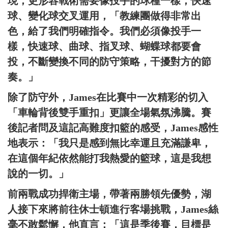
現，更形容戰術需要像投手的球種一樣，快速
球、變化球交叉運用，「教練團做得非常出
色，給了我們明確指令。我們必須像投手一
樣，快速球、曲球、指叉球、蝴蝶球都要會
投，不斷變換不同的防守策略，干擾對方的節
奏。」
除了防守外，James在比賽中一次精彩的切入
「車輪背後雙手重扣」更讓全場氣氛沸騰。賽
後記者問及這記高難度扣籃的感受，James感性
地表示：「我只是感到無比幸運且充滿謙卑，
在這個年紀依然能打我熱愛的籃球，這是我想
說的一切。」
前兩戰成功捍衛主場，帶著兩勝領先優勢，湖
人接下來將前往休士頓進行客場挑戰，James絲
毫不敢鬆懈，他直言：「這是季後賽，目標是