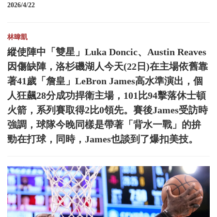
2026/4/22
林暐凱
縱使陣中「雙星」Luka Doncic、Austin Reaves
因傷缺陣，洛杉磯湖人今天(22日)在主場依舊靠
著41歲「詹皇」LeBron James高水準演出，個
人狂飆28分成功捍衛主場，101比94擊落休士頓
火箭，系列賽取得2比0領先。賽後James受訪時
強調，球隊今晚同樣是帶著「背水一戰」的拚
勁在打球，同時，James也談到了爆扣美技。