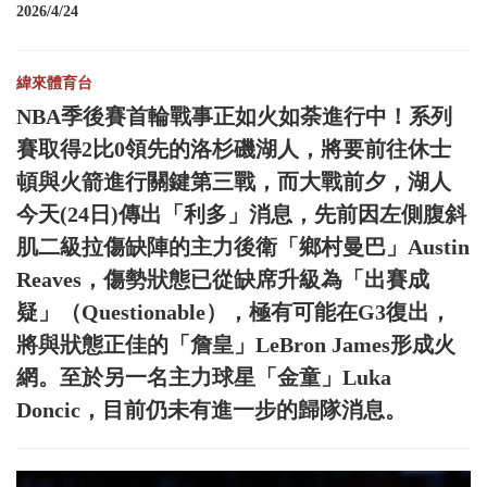
2026/4/24
緯來體育台
NBA季後賽首輪戰事正如火如荼進行中！系列
賽取得2比0領先的洛杉磯湖人，將要前往休士
頓與火箭進行關鍵第三戰，而大戰前夕，湖人
今天(24日)傳出「利多」消息，先前因左側腹斜
肌二級拉傷缺陣的主力後衛「鄉村曼巴」Austin
Reaves，傷勢狀態已從缺席升級為「出賽成
疑」（Questionable），極有可能在G3復出，
將與狀態正佳的「詹皇」LeBron James形成火
網。至於另一名主力球星「金童」Luka
Doncic，目前仍未有進一步的歸隊消息。