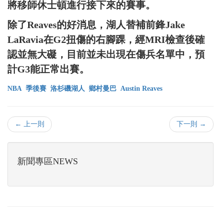
將移師休士頓進行接下來的賽事。
除了Reaves的好消息，湖人替補前鋒Jake
LaRavia在G2扭傷的右腳踝，經MRI檢查後確
認並無大礙，目前並未出現在傷兵名單中，預
計G3能正常出賽。
NBA
季後賽
洛杉磯湖人
鄉村曼巴
Austin Reaves
← 上一則
下一則 →
新聞專區NEWS