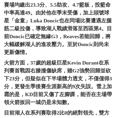
賽場均繳出23.3分、5.5助攻、4.7籃板，投籃命
中率高達49。由於他在季末受傷，加上頭號球
星「金童」Luka Doncic也在同場比賽遭遇左腿
筋二級拉傷，導致湖人戰績滑落至西區第4。目
前Doncic已確定無緣G3，Reaves若能回歸，將
大幅緩解湖人的進攻壓力。至於Doncic則尚未
更新傷情。
火箭方面，37歲的超級巨星Kevin Durant在系
列賽首戰因右膝撞傷缺席，雖G2強勢回歸並砍
下23分，但疑似在下半場體力透支，不僅僅得3
分，更發生季後賽生涯新高的9次失誤。雪上加
霜的是，KD目前又傷了左腳踝，能否在主場帶
領火箭扳回一城仍是未知數。
目前湖人在系列賽取得2比0的絕對領先，雙方