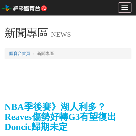
Toggl
naviga
新聞專區
NEWS
體育台首頁
新聞專區
NBA季後賽》湖人利多？
Reaves傷勢好轉G3有望復出
Doncic歸期未定