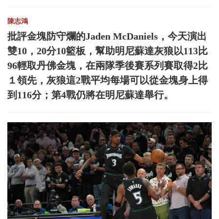
陳志鴻
批評金塊防守爛的Jaden McDaniels，今天演出
雙10，20分10籃板，幫助明尼蘇達灰狼以113比
96輕取丹佛金塊，在兩隊季後賽系列賽取得2比
１領先，灰狼這2戰平均每場可以從金塊身上得
到116分；第4戰仍將在明尼蘇達舉行。