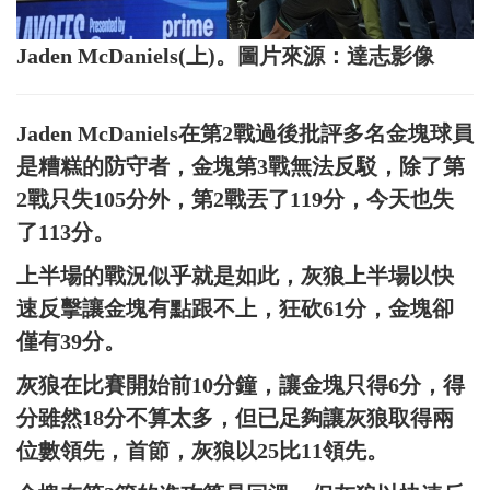
Jaden McDaniels(上)。圖片來源：達志影像
Jaden McDaniels在第2戰過後批評多名金塊球員
是糟糕的防守者，金塊第3戰無法反駁，除了第
2戰只失105分外，第2戰丟了119分，今天也失
了113分。
上半場的戰況似乎就是如此，灰狼上半場以快
速反擊讓金塊有點跟不上，狂砍61分，金塊卻
僅有39分。
灰狼在比賽開始前10分鐘，讓金塊只得6分，得
分雖然18分不算太多，但已足夠讓灰狼取得兩
位數領先，首節，灰狼以25比11領先。