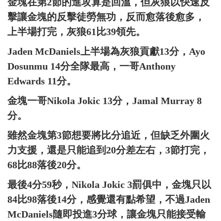
金塊在第2節的進攻算是回溫，但灰狼以快速反
擊讓金塊的反擊徒勞無功，反而愈落後愈多，
上半場打完，灰狼61比39領先。
Jaden McDaniels上半場為灰狼貢獻13分，Ayo
Dosunmu 14分全隊最高，一哥Anthony
Edwards 11分。
金塊一哥Nikola Jokic 13分，Jamal Murray 8
分。
雖然金塊第3節想要將比分追近，但缺乏外圍火
力支援，還是只能追到20分差左右，3節打完，
68比88落後20分。
最後4分59秒，Nikola Jokic 3罰俱中，金塊只以
84比98落後14分，感覺還有點希望，不過Jaden
McDaniels隨即投進3分球，讓金塊只能接受輸