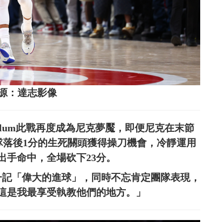
來源：達志影像
llum此戰再度成為尼克夢魘，即便尼克在末節
球隊落後1分的生死關頭獲得操刀機會，冷靜運用
出手命中，全場砍下23分。
讚這是一記「偉大的進球」，同時不忘肯定團隊表現，
這是我最享受執教他們的地方。」