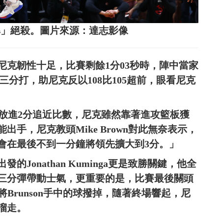
中「準」絕殺。圖片來源：達志影像
尼克韌性十足，比賽剩餘1分03秒時，陣中當家
成關鍵三分打，助尼克反以108比105超前，眼看尼克
籃下快速放進2分追近比數，尼克雖然靠著進攻籃板獲
出手，尼克教頭Mike Brown對此無奈表示，
會在最後不到一分鐘將領先擴大到3分。」
Jonathan Kuminga更是致勝關鍵，他全
記三分彈帶動士氣，更重要的是，比賽最後關頭
將Brunson手中的球撥掉，隨著終場響起，尼
溜走。