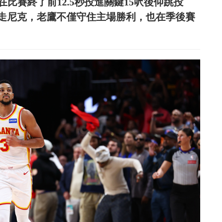
，在比賽終了前12.5秒投進關鍵15呎後仰跳投
差氣走尼克，老鷹不僅守住主場勝利，也在季後賽