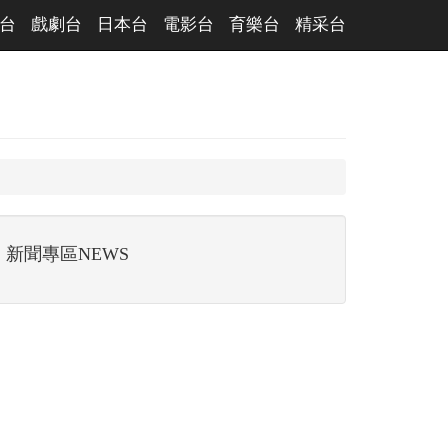
台
戲劇台
日本台
電影台
育樂台
精采台
新聞專區NEWS