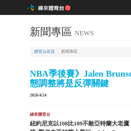
新聞專區
NEWS
體育台首頁
新聞專區
NBA季後賽》Jalen Br
態調整將是反彈關鍵
2026/4/24
緯來體育台
紐約尼克以108比109不敵亞特蘭大老