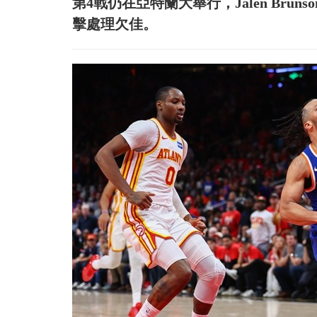
第4戰仍在亞特蘭大舉行，Jalen Br
擊處理欠佳。