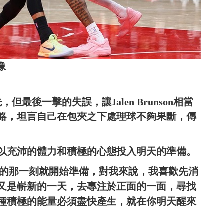
像
最後一擊的失誤，讓Jalen Brunson相當
略，坦言自己在包夾之下處理球不夠果斷，傳
以充沛的體力和積極的心態投入明天的準備。
比賽結束的那一刻就開始準備，對我來說，我喜歡先消
又是嶄新的一天，去專注於正面的一面，尋找
種積極的能量必須盡快產生，就在你明天醒來