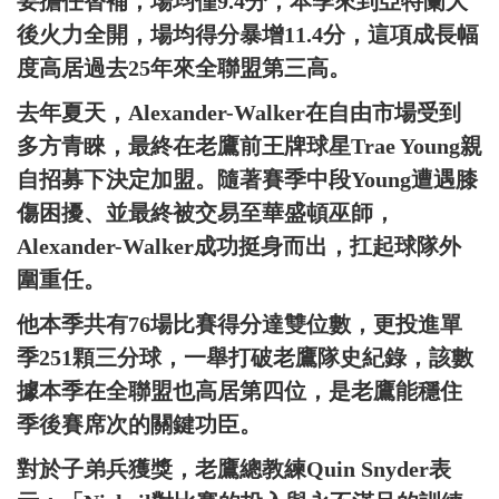
要擔任替補，場均僅9.4分，本季來到亞特蘭大
後火力全開，場均得分暴增11.4分，這項成長幅
度高居過去25年來全聯盟第三高。
去年夏天，Alexander-Walker在自由市場受到
多方青睞，最終在老鷹前王牌球星Trae Young親
自招募下決定加盟。隨著賽季中段Young遭遇膝
傷困擾、並最終被交易至華盛頓巫師，
Alexander-Walker成功挺身而出，扛起球隊外
圍重任。
他本季共有76場比賽得分達雙位數，更投進單
季251顆三分球，一舉打破老鷹隊史紀錄，該數
據本季在全聯盟也高居第四位，是老鷹能穩住
季後賽席次的關鍵功臣。
對於子弟兵獲獎，老鷹總教練Quin Snyder表