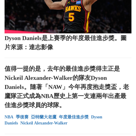
Dyson Daniels是上賽季的年度最佳進步獎。圖
片來源：達志影像
值得一提的是，去年的最佳進步獎得主正是
Nickeil Alexander-Walker的隊友Dyson
Daniels。隨著「NAW」今年再度抱走獎盃，老
鷹隊正式成為NBA歷史上第一支連兩年出產最
佳進步獎球員的球隊。
NBA
季後賽
亞特蘭大老鷹
年度最佳進步獎
Dyson
Daniels
Nickeil Alexander-Walker