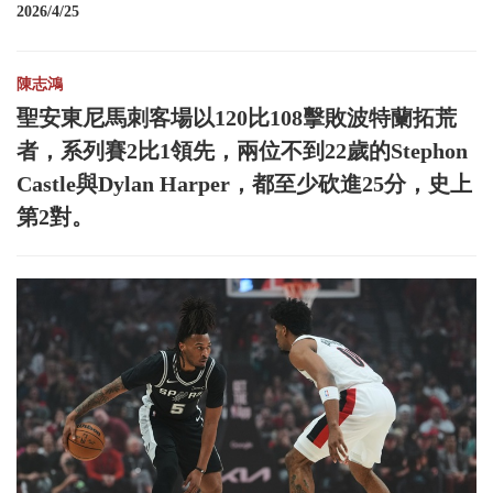
2026/4/25
陳志鴻
聖安東尼馬刺客場以120比108擊敗波特蘭拓荒
者，系列賽2比1領先，兩位不到22歲的Stephon
Castle與Dylan Harper，都至少砍進25分，史上
第2對。