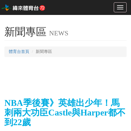
Toggl
naviga
新聞專區
NEWS
體育台首頁
新聞專區
NBA季後賽》英雄出少年！馬
刺兩大功臣Castle與Harper都不
到22歲