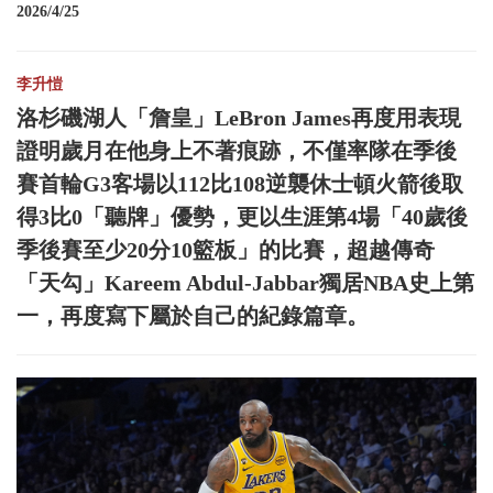
2026/4/25
李升愷
洛杉磯湖人「詹皇」LeBron James再度用表現
證明歲月在他身上不著痕跡，不僅率隊在季後
賽首輪G3客場以112比108逆襲休士頓火箭後取
得3比0「聽牌」優勢，更以生涯第4場「40歲後
季後賽至少20分10籃板」的比賽，超越傳奇
「天勾」Kareem Abdul-Jabbar獨居NBA史上第
一，再度寫下屬於自己的紀錄篇章。