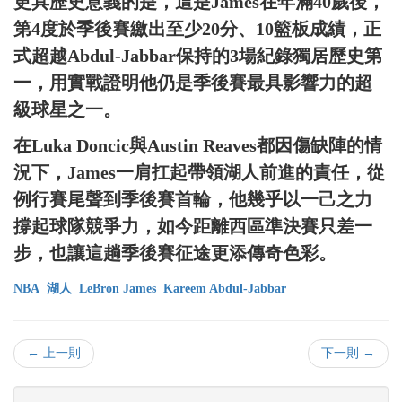
更具歷史意義的是，這是James在年滿40歲後，
第4度於季後賽繳出至少20分、10籃板成績，正
式超越Abdul-Jabbar保持的3場紀錄獨居歷史第
一，用實戰證明他仍是季後賽最具影響力的超
級球星之一。
在Luka Doncic與Austin Reaves都因傷缺陣的情
況下，James一肩扛起帶領湖人前進的責任，從
例行賽尾聲到季後賽首輪，他幾乎以一己之力
撐起球隊競爭力，如今距離西區準決賽只差一
步，也讓這趟季後賽征途更添傳奇色彩。
NBA
湖人
LeBron James
Kareem Abdul-Jabbar
← 上一則
下一則 →