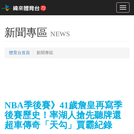
Toggl
naviga
新聞專區
NEWS
體育台首頁
新聞專區
NBA季後賽》41歲詹皇再寫季
後賽歷史！率湖人搶先聽牌還
超車傳奇「天勾」賈霸紀錄