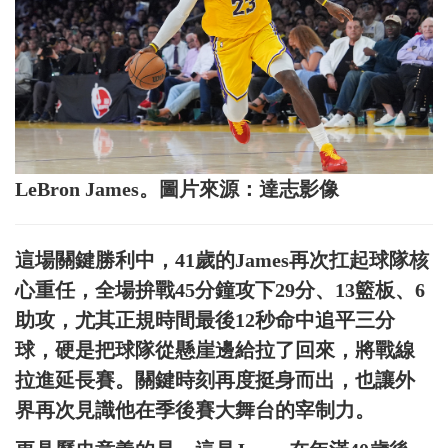
LeBron James。圖片來源：達志影像
這場關鍵勝利中，41歲的James再次扛起球隊核
心重任，全場拚戰45分鐘攻下29分、13籃板、6
助攻，尤其正規時間最後12秒命中追平三分
球，硬是把球隊從懸崖邊給拉了回來，將戰線
拉進延長賽。關鍵時刻再度挺身而出，也讓外
界再次見識他在季後賽大舞台的宰制力。