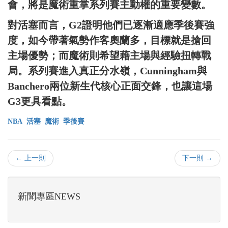
會，將是魔術重掌系列賽主動權的重要變數。
對活塞而言，G2證明他們已逐漸適應季後賽強
度，如今帶著氣勢作客奧蘭多，目標就是搶回
主場優勢；而魔術則希望藉主場與經驗扭轉戰
局。系列賽進入真正分水嶺，Cunningham與
Banchero兩位新生代核心正面交鋒，也讓這場
G3更具看點。
NBA
活塞
魔術
季後賽
← 上一則
下一則 →
新聞專區NEWS