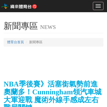
Toggl
naviga
新聞專區
NEWS
體育台首頁
新聞專區
NBA季後賽》活塞銜氣勢前進
奧蘭多！Cunningham領汽車城
大軍迎戰 魔術外線手感成左右