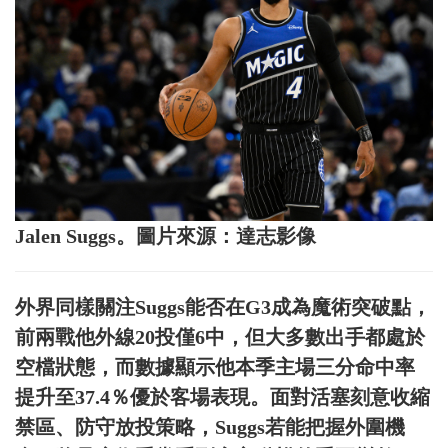
Jalen Suggs。圖片來源：達志影像
外界同樣關注Suggs能否在G3成為魔術突破點，
前兩戰他外線20投僅6中，但大多數出手都處於
空檔狀態，而數據顯示他本季主場三分命中率
提升至37.4％優於客場表現。面對活塞刻意收縮
禁區、防守放投策略，Suggs若能把握外圍機