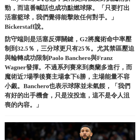
勁，而這番喊話也成功點燃球隊。「只要打出
活塞籃球，我們覺得能擊敗任何對手。」
Bickerstaff說。
防守端則是活塞反彈關鍵，G2將魔術命中率壓
制到32.5％，三分球更只有25％。尤其禁區壓迫
與輪轉成功限制Paolo Banchero與Franz
Wagner發揮。不過系列賽來到奧蘭多進行，而
魔術近7場季後賽主場拿下6勝，主場能量不容
小覷。Banchero也表示球隊並未氣餒，「我們
有好的出手機會，只是沒投進，這不是令人沮
喪的內容。」