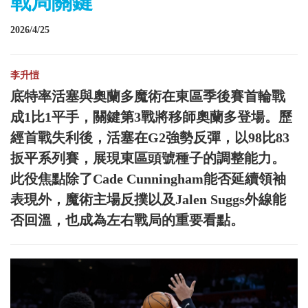
戰局關鍵
2026/4/25
李升愷
底特率活塞與奧蘭多魔術在東區季後賽首輪戰
成1比1平手，關鍵第3戰將移師奧蘭多登場。歷
經首戰失利後，活塞在G2強勢反彈，以98比83
扳平系列賽，展現東區頭號種子的調整能力。
此役焦點除了Cade Cunningham能否延續領袖
表現外，魔術主場反撲以及Jalen Suggs外線能
否回溫，也成為左右戰局的重要看點。