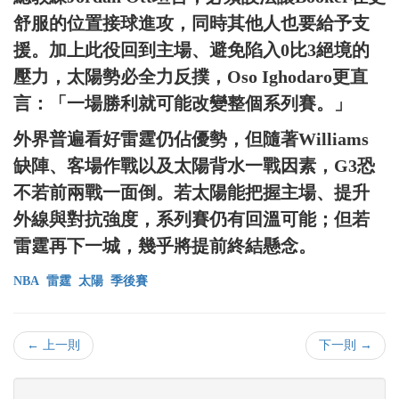
舒服的位置接球進攻，同時其他人也要給予支
援。加上此役回到主場、避免陷入0比3絕境的
壓力，太陽勢必全力反撲，Oso Ighodaro更直
言：「一場勝利就可能改變整個系列賽。」
外界普遍看好雷霆仍佔優勢，但隨著Williams
缺陣、客場作戰以及太陽背水一戰因素，G3恐
不若前兩戰一面倒。若太陽能把握主場、提升
外線與對抗強度，系列賽仍有回溫可能；但若
雷霆再下一城，幾乎將提前終結懸念。
NBA
雷霆
太陽
季後賽
← 上一則
下一則 →