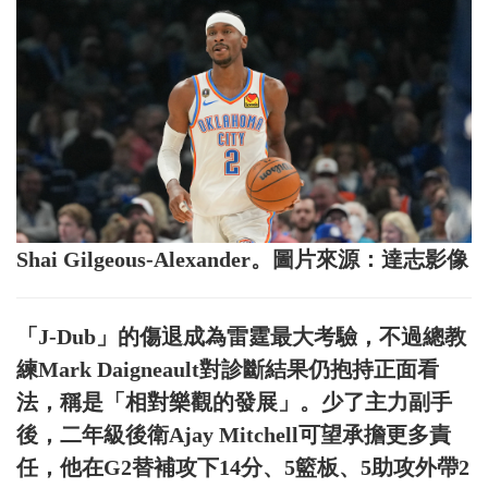
Shai Gilgeous-Alexander。圖片來源：達志影像
「J-Dub」的傷退成為雷霆最大考驗，不過總教
練Mark Daigneault對診斷結果仍抱持正面看
法，稱是「相對樂觀的發展」。少了主力副手
後，二年級後衛Ajay Mitchell可望承擔更多責
任，他在G2替補攻下14分、5籃板、5助攻外帶2