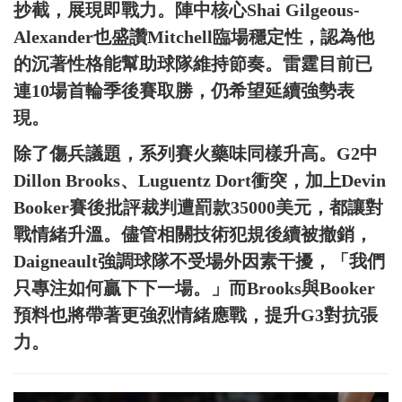
抄截，展現即戰力。陣中核心Shai Gilgeous-
Alexander也盛讚Mitchell臨場穩定性，認為他
的沉著性格能幫助球隊維持節奏。雷霆目前已
連10場首輪季後賽取勝，仍希望延續強勢表
現。
除了傷兵議題，系列賽火藥味同樣升高。G2中
Dillon Brooks、Luguentz Dort衝突，加上Devin
Booker賽後批評裁判遭罰款35000美元，都讓對
戰情緒升溫。儘管相關技術犯規後續被撤銷，
Daigneault強調球隊不受場外因素干擾，「我們
只專注如何贏下下一場。」而Brooks與Booker
預料也將帶著更強烈情緒應戰，提升G3對抗張
力。