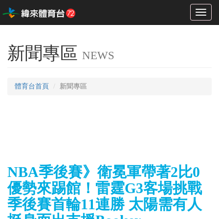
Toggl
naviga
新聞專區
NEWS
體育台首頁
新聞專區
NBA季後賽》衛冕軍帶著2比0
優勢來踢館！雷霆G3客場挑戰
季後賽首輪11連勝 太陽需有人