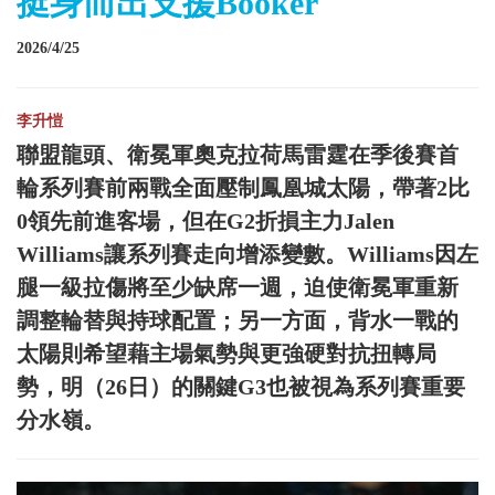
挺身而出支援Booker
2026/4/25
李升愷
聯盟龍頭、衛冕軍奧克拉荷馬雷霆在季後賽首
輪系列賽前兩戰全面壓制鳳凰城太陽，帶著2比
0領先前進客場，但在G2折損主力Jalen
Williams讓系列賽走向增添變數。Williams因左
腿一級拉傷將至少缺席一週，迫使衛冕軍重新
調整輪替與持球配置；另一方面，背水一戰的
太陽則希望藉主場氣勢與更強硬對抗扭轉局
勢，明（26日）的關鍵G3也被視為系列賽重要
分水嶺。