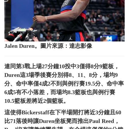
Jalen Duren。圖片來源：達志影像
連同第3戰上場27分鐘10投中3僅得8分9籃板，
Duren這3場季後賽分別得8、11、8分，場均9
分、命中率僅4成2不到與例行賽19.5分、命中率
6成5有不小落差，而場均8.3籃板也與例行賽
10.5籃板差將近2個籃板。
這使得Bickerstaff在下半場開打將近3分鐘且60
比71落後時讓Duren坐板凳而推出Paul Reed，