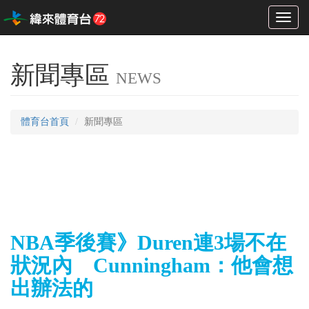
Toggl
naviga
新聞專區
NEWS
體育台首頁
新聞專區
NBA季後賽》Duren連3場不在
狀況內 Cunningham：他會想
出辦法的