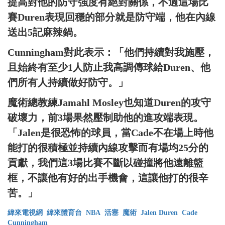
提高對他的防守強度有絕對關係，不過這場比
賽Duren表現回穩的部分就是防守端，他在內線
送出5記麻辣鍋。
Cunningham對此表示：「他們持續對我施壓，
且始終有至少1人防止我高調傳球給Duren、他
們所有人持續做好防守。」
魔術總教練Jamahl Mosley也知道Duren的攻守
破壞力，前3場果然壓制助他的進攻端表現。
「Jalen是很恐怖的球員，當Cade不在場上時他
能打的很積極並持續內線攻擊而有場均25分的
貢獻，我們這3場比賽不斷以碰撞將他遠離籃
框，不讓他有好的出手機會，這讓他打的很辛
苦。」
緯來電視網
緯來體育台
NBA
活塞
魔術
Jalen Duren
Cade
Cunningham