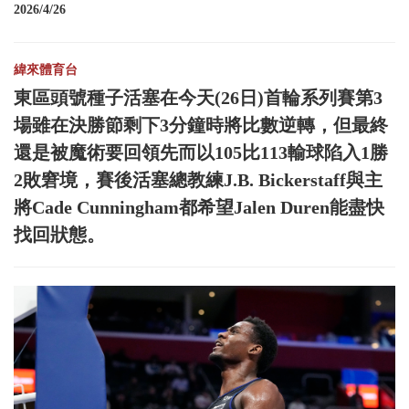
2026/4/26
緯來體育台
東區頭號種子活塞在今天(26日)首輪系列賽第3
場雖在決勝節剩下3分鐘時將比數逆轉，但最終
還是被魔術要回領先而以105比113輸球陷入1勝
2敗窘境，賽後活塞總教練J.B. Bickerstaff與主
將Cade Cunningham都希望Jalen Duren能盡快
找回狀態。