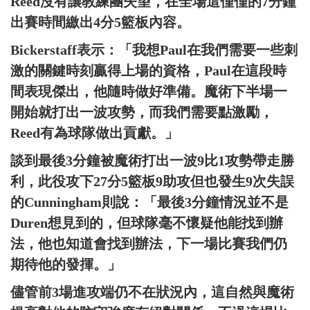
Reed沒有讓教練團失望，在全場這僅僅的7分鐘
出賽時間繳出4分5籃板內容。
Bickerstaff表示：「我想Paul在我們需要一些刺
激的關鍵時刻贏得上場的資格，Paul在這段時
間表現傑出，他隨時做好準備。魔術下半場一
開始就打出一波攻勢，而我們需要點激勵，
Reed有為球隊做出貢獻。」
談到最後3分鐘被魔術打出一波9比1攻勢帶走勝
利，此役攻下27分5籃板9助攻但也發生9次失誤
的Cunningham則說：「最後3分鐘情況並不是
Duren想見到的，但球隊毫不懷疑他能找到辦
法，他也知道會找到辦法，下一場比賽我們仍
期待他的發揮。」
儘管前3場進攻端仍不在狀況內，這自然與魔術