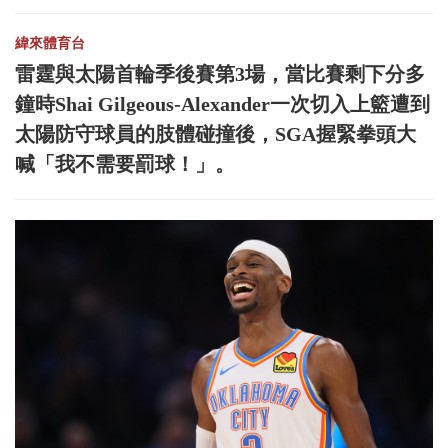
緯來體育台
雷霆與太陽首輪季後賽第3場，當比賽剩下分多
鐘時Shai Gilgeous-Alexander一次切入上籃遭到
太陽防守球員的肢體碰撞後，SGA握緊拳頭大
喊「我不需要罰球！」。