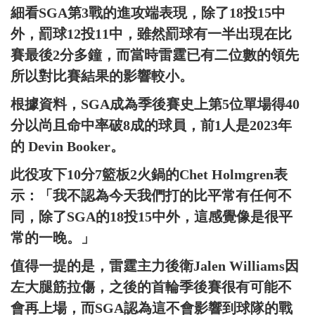
細看SGA第3戰的進攻端表現，除了18投15中
外，罰球12投11中，雖然罰球有一半出現在比
賽最後2分多鐘，而當時雷霆已有二位數的領先
所以對比賽結果的影響較小。
根據資料，SGA成為季後賽史上第5位單場得40
分以尚且命中率破8成的球員，前1人是2023年
的 Devin Booker。
此役攻下10分7籃板2火鍋的Chet Holmgren表
示：「我不認為今天我們打的比平常有任何不
同，除了SGA的18投15中外，這感覺像是很平
常的一晚。」
值得一提的是，雷霆主力後衛Jalen Williams因
左大腿筋拉傷，之後的首輪季後賽很有可能不
會再上場，而SGA認為這不會影響到球隊的戰