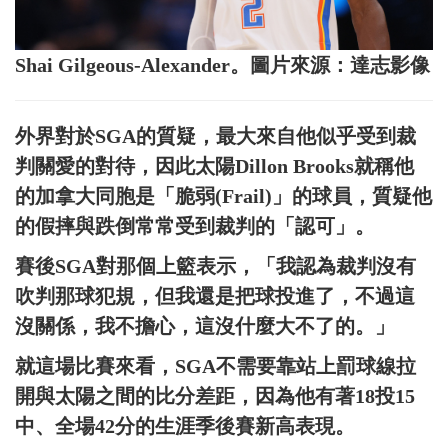
Shai Gilgeous-Alexander。圖片來源：達志影像
外界對於SGA的質疑，最大來自他似乎受到裁
判關愛的對待，因此太陽Dillon Brooks就稱他
的加拿大同胞是「脆弱(Frail)」的球員，質疑他
的假摔與跌倒常常受到裁判的「認可」。
賽後SGA對那個上籃表示，「我認為裁判沒有
吹判那球犯規，但我還是把球投進了，不過這
沒關係，我不擔心，這沒什麼大不了的。」
就這場比賽來看，SGA不需要靠站上罰球線拉
開與太陽之間的比分差距，因為他有著18投15
中、全場42分的生涯季後賽新高表現。