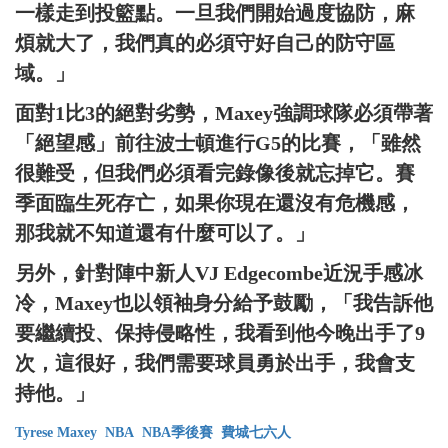
一樣走到投籃點。一旦我們開始過度協防，麻
煩就大了，我們真的必須守好自己的防守區
域。」
面對1比3的絕對劣勢，Maxey強調球隊必須帶著
「絕望感」前往波士頓進行G5的比賽，「雖然
很難受，但我們必須看完錄像後就忘掉它。賽
季面臨生死存亡，如果你現在還沒有危機感，
那我就不知道還有什麼可以了。」
另外，針對陣中新人VJ Edgecombe近況手感冰
冷，Maxey也以領袖身分給予鼓勵，「我告訴他
要繼續投、保持侵略性，我看到他今晚出手了9
次，這很好，我們需要球員勇於出手，我會支
持他。」
Tyrese Maxey
NBA
NBA季後賽
費城七六人