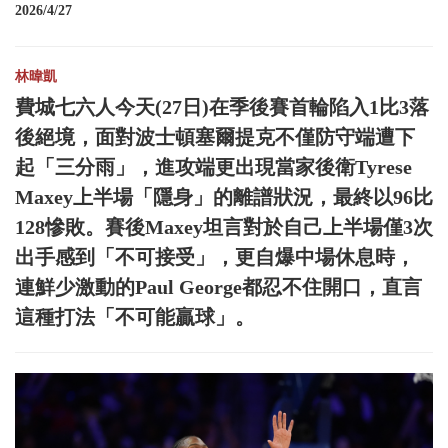
2026/4/27
林暐凱
費城七六人今天(27日)在季後賽首輪陷入1比3落
後絕境，面對波士頓塞爾提克不僅防守端遭下
起「三分雨」，進攻端更出現當家後衛Tyrese
Maxey上半場「隱身」的離譜狀況，最終以96比
128慘敗。賽後Maxey坦言對於自己上半場僅3次
出手感到「不可接受」，更自爆中場休息時，
連鮮少激動的Paul George都忍不住開口，直言
這種打法「不可能贏球」。