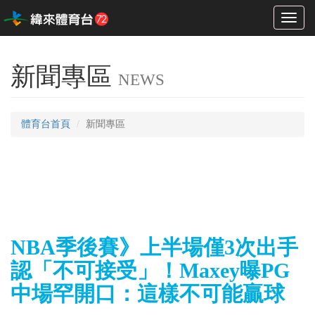
Toggl
naviga
新聞專區
NEWS
體育台首頁
新聞專區
NBA季後賽》上半場僅3次出手
認「不可接受」！Maxey曝PG
中場罕開口：這樣不可能贏球