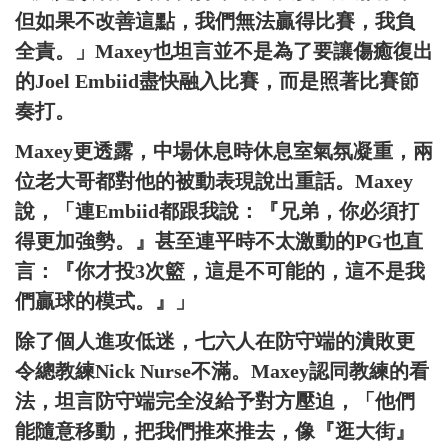
但如果不改善這點，我們無法贏得比賽，我負
全責。」Maxey也坦言並不是為了要讓傷癒復出
的Joel Embiid盡快融入比賽，而是照著比賽節
奏打。
Maxey更透露，中場休息時休息室氣氛凝重，兩
位老大哥都對他的被動表現說出重話。Maxey
說，「連Embiid都跟我說：『兄弟，你必須打
得更加強勢。』甚至連平時不太激動的PG也直
言：『你才投3次籃，這是不可能的，這不是我
們贏球的模式。』」
除了個人進攻低迷，七六人在防守端的潰敗更
令總教練Nick Nurse不滿。Maxey認同教練的看
法，坦言防守端完全沒給予對方壓迫，「他們
能隨意移動，把我們推來推去，像『逛大街』