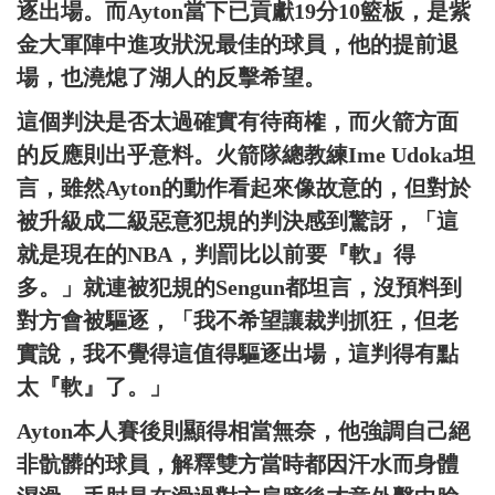
逐出場。而Ayton當下已貢獻19分10籃板，是紫
金大軍陣中進攻狀況最佳的球員，他的提前退
場，也澆熄了湖人的反擊希望。
這個判決是否太過確實有待商榷，而火箭方面
的反應則出乎意料。火箭隊總教練Ime Udoka坦
言，雖然Ayton的動作看起來像故意的，但對於
被升級成二級惡意犯規的判決感到驚訝，「這
就是現在的NBA，判罰比以前要『軟』得
多。」就連被犯規的Sengun都坦言，沒預料到
對方會被驅逐，「我不希望讓裁判抓狂，但老
實說，我不覺得這值得驅逐出場，這判得有點
太『軟』了。」
Ayton本人賽後則顯得相當無奈，他強調自己絕
非骯髒的球員，解釋雙方當時都因汗水而身體