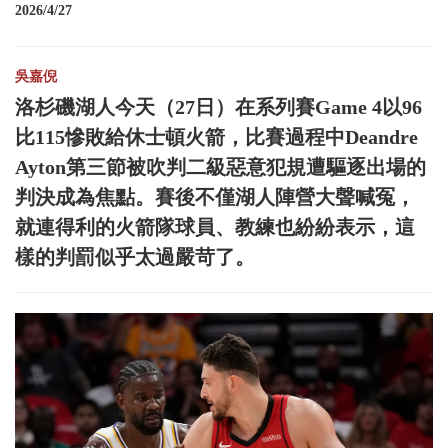
2026/4/27
吳嘉倪
洛杉磯湖人今天（27日）在系列賽Game 4以96
比115慘敗給休士頓火箭，比賽過程中Deandre
Ayton第三節被吹判二級惡意犯規遭驅逐出場的
判決成為焦點。賽後不僅湖人陣營大聲喊冤，
就連得利的火箭隊球員、教練也紛紛表示，這
樣的判罰似乎太過嚴苛了。