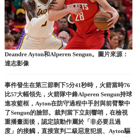
Deandre Ayton和Alperen Sengun。圖片來源：
達志影像
事件發生在第三節剩下5分41秒時，火箭當時76
比57大幅領先，火箭隊中鋒Alperen Sengun持球
進攻籃框，Ayton在防守過程中手肘與前臂擊中
了Sengun的臉部。裁判當下立刻響哨，在檢視
重播畫面後，認定該動作屬於「非必要且過
度」的接觸，直接宣判二級惡意犯規、Ayton驅