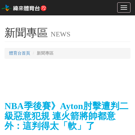
Toggl
naviga
新聞專區
NEWS
體育台首頁
新聞專區
NBA季後賽》Ayton肘擊遭判二
級惡意犯規 連火箭將帥都意
外：這判得太「軟」了