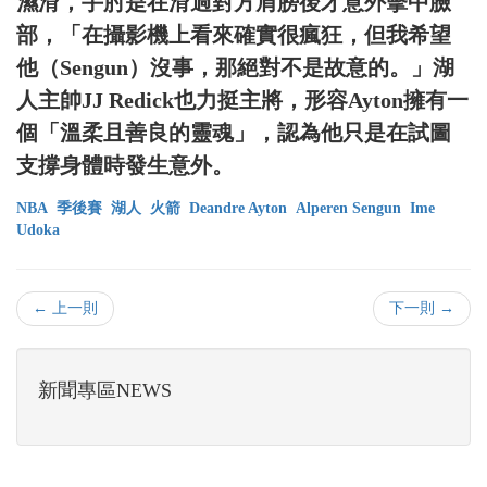
濕滑，手肘是在滑過對方肩膀後才意外擊中臉
部，「在攝影機上看來確實很瘋狂，但我希望
他（Sengun）沒事，那絕對不是故意的。」湖
人主帥JJ Redick也力挺主將，形容Ayton擁有一
個「溫柔且善良的靈魂」，認為他只是在試圖
支撐身體時發生意外。
NBA
季後賽
湖人
火箭
Deandre Ayton
Alperen Sengun
Ime
Udoka
← 上一則
下一則 →
新聞專區NEWS