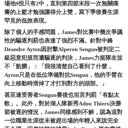
場他9投只有2中，直到第四節末段一次無關痛
癢的上籃才勉強讓得分上雙，寫下季後賽生涯
罕見的低效表現。
除了個人的手感問題，James對比賽中幾次爭議
性的驅逐判罰也表達了強烈不滿。針對中鋒
Deandre Ayton因肘擊Alperen Sengun被判定二
級惡意犯規而遭驅逐的判決，James力挺隊友並
不「骯髒」：「我很清楚自己看到了什麼，
Ayton只是在低位準備對抗Sengun，他的手臂在
向上移動時滑掉了才打到對方的頭部。」
甚至連受害者Sengun賽後也坦言判罰「有點太
軟」。此外，對於湖人隊新秀Adou Thiero決勝
節被逐的情況，James同樣感到不解，認為這對
一位職業生涯從未被趕出場的年輕人來說完全