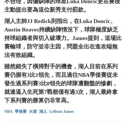
不合理，因傷缺陣的球星Luka Doncic更在賽後
主動提出要為這位新秀支付罰款。
湖人主帥JJ Redick則指出，在Luka Doncic、
Austin Reaves持續缺陣情況下，球隊極度缺乏
持球組織者與切入破壞力。James提到，這場比
賽輸球，防守並非主因，問題全出在進攻端無
法有效組織。
雖然錯失了橫掃對手的機會，湖人目前在系列
賽仍握有3比1領先，而且過往NBA季後賽從未
發生過系列賽3比0領先的球隊遭翻盤的慘劇，
就連逼入生死第7戰都僅有過3次，湖人最終拿
下系列賽的勝算仍非常高。
NBA
季後賽
火箭
湖人
LeBron James