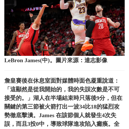
LeBron James(中)。圖片來源：達志影像
詹皇賽後在休息室面對媒體時面色凝重說道：
「這顯然是從我開始的，我的失誤次數是不可
接受的。」湖人在半場結束時只落後9分，但在
關鍵的第三節被火箭打出一波34比18的猛烈攻
勢徹底擊潰。James 在該節個人就發生4次失
誤，而且3投0中，導致球隊進攻陷入癱瘓。全