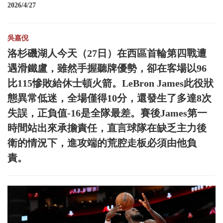
2026/4/27
吳嘉倪
洛杉磯湖人今天（27日）在西區首輪第四戰遭
遇滑鐵盧，雖然手握聽牌優勢，卻在客場以96
比115慘敗給休士頓火箭。LeBron James此役狀
態異常低迷，全場僅得10分，還發生了多達8次
失誤，正負值-16是全隊最差。賽後James第一
時間站出來承擔責任，直言球隊在缺乏主力後
衛的情況下，進攻端的荒腔走板必須由他負
責。