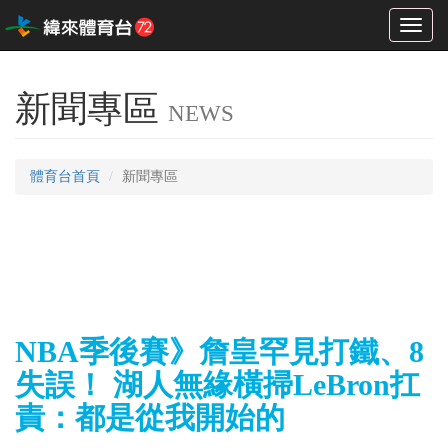
Toggl
naviga
新聞專區
NEWS
體育台首頁
新聞專區
NBA季後賽》詹皇罕見打鐵、8
失誤！ 湖人無緣橫掃LeBron扛
責：都是從我開始的