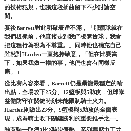
的技術犯規，也讓這段插曲留下不少討論空
間。
賽後Barrett對此明確表達不滿，「那顆球就在
我們板凳前，他直接走到我們板凳撿球，我會
把這種行為視為不尊重。」同時他也補充自己
雖然對Harden一直抱持敬意，「但在比賽當
下，如果我做一樣的事，他們也會有同樣反
應。」
從比賽內容來看，Barrett仍是暴龍最穩定的輸
出點，全場攻下25分、12籃板與5助攻，但球隊
整體防守在關鍵時刻未能限制騎士火力。
Harden則繳出23分、9籃板與5助攻的全面表
現，成為騎士收下關鍵勝利的重要推手之一。
隨著騎士取得3比2聽牌優勢，系列賽壓力正式