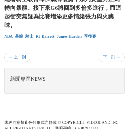
轉向暴龍。接下來G6將回到多倫多進行，而這
起衝突無疑為比賽增添更多情緒張力與火藥
味。
NBA
暴龍
騎士
RJ Barrett
James Harden
季後賽
← 上一則
下一則 →
新聞專區NEWS
未經同意禁止任何形式之轉載 © COPYRIGHT VIDEOLAND INC.
ALL RIGHTS RESERVED. 客服專線：(02)87977122