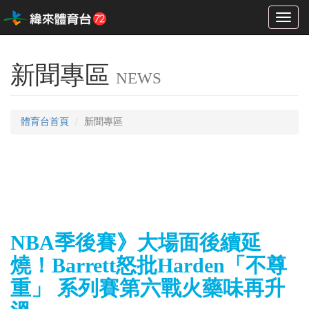
Toggl
naviga
新聞專區
NEWS
體育台首頁
新聞專區
NBA季後賽》大場面後續延
燒！Barrett怒批Harden「不尊
重」 系列賽第六戰火藥味再升