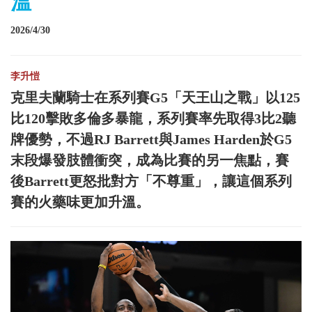
溫
2026/4/30
李升愷
克里夫蘭騎士在系列賽G5「天王山之戰」以125
比120擊敗多倫多暴龍，系列賽率先取得3比2聽
牌優勢，不過RJ Barrett與James Harden於G5
末段爆發肢體衝突，成為比賽的另一焦點，賽
後Barrett更怒批對方「不尊重」，讓這個系列
賽的火藥味更加升溫。