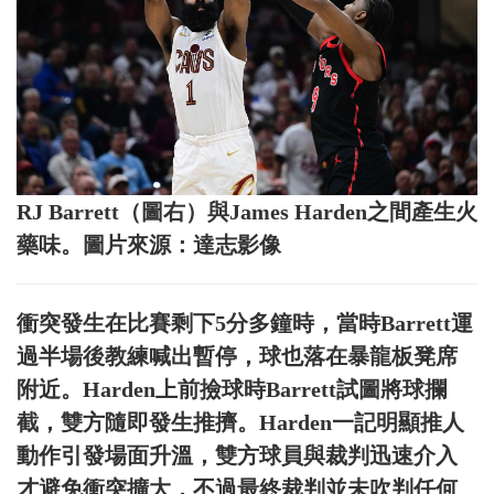
RJ Barrett（圖右）與James Harden之間產生火
藥味。圖片來源：達志影像
衝突發生在比賽剩下5分多鐘時，當時Barrett運
過半場後教練喊出暫停，球也落在暴龍板凳席
附近。Harden上前撿球時Barrett試圖將球攔
截，雙方隨即發生推擠。Harden一記明顯推人
動作引發場面升溫，雙方球員與裁判迅速介入
才避免衝突擴大，不過最終裁判並未吹判任何