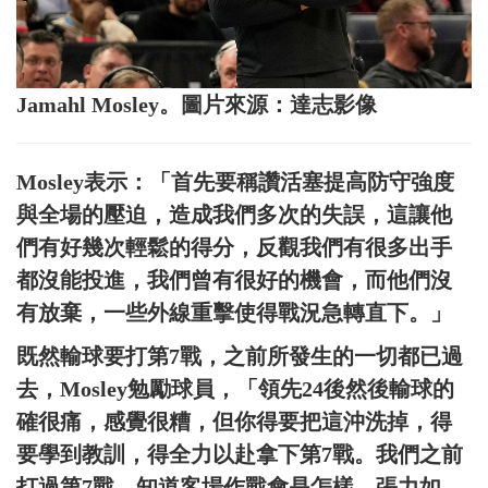
Jamahl Mosley。圖片來源：達志影像
Mosley表示：「首先要稱讚活塞提高防守強度
與全場的壓迫，造成我們多次的失誤，這讓他
們有好幾次輕鬆的得分，反觀我們有很多出手
都沒能投進，我們曾有很好的機會，而他們沒
有放棄，一些外線重擊使得戰況急轉直下。」
既然輸球要打第7戰，之前所發生的一切都已過
去，Mosley勉勵球員，「領先24後然後輸球的
確很痛，感覺很糟，但你得要把這沖洗掉，得
要學到教訓，得全力以赴拿下第7戰。我們之前
打過第7戰，知道客場作戰會是怎樣，張力如