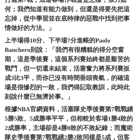
何；我們知道有能力做到，但還是得要先把這
忘掉，從中學習並在底特律的惡戰中找到把事
情做好的方法。」
上半場得10分、下半場7分進帳的Paolo
Banchero則說：「我們有很糟糕的得分空窗
期，這是季後賽，這個系列賽始終都是艱苦的
戰鬥，但一切還未結束，活塞奮力將系列賽扳
成3比3平，而你已沒有時間垂頭喪氣，的確這
場是很慘烈的一敗，我們得記取教訓，此時此
刻說什麼已無濟於事。」
根據NBA官網資料，活塞隊史季後賽第7戰戰績
5勝5敗、5成勝率平平，但相較於客場1勝4敗的
2成勝率，主場卻是4勝0敗的不敗紀錄；而魔術
隊史季後賽第7戰戰績2勝2敗同樣是5成，但客