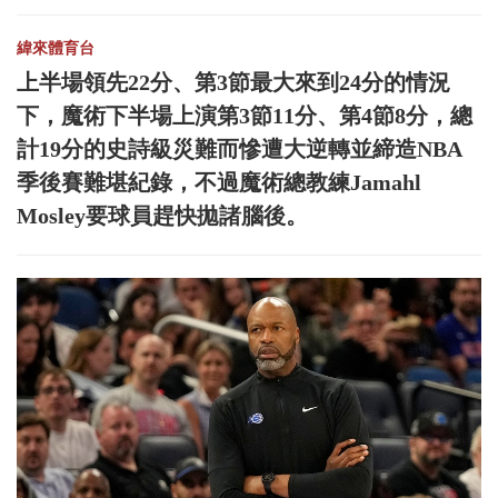
緯來體育台
上半場領先22分、第3節最大來到24分的情況
下，魔術下半場上演第3節11分、第4節8分，總
計19分的史詩級災難而慘遭大逆轉並締造NBA
季後賽難堪紀錄，不過魔術總教練Jamahl
Mosley要球員趕快拋諸腦後。