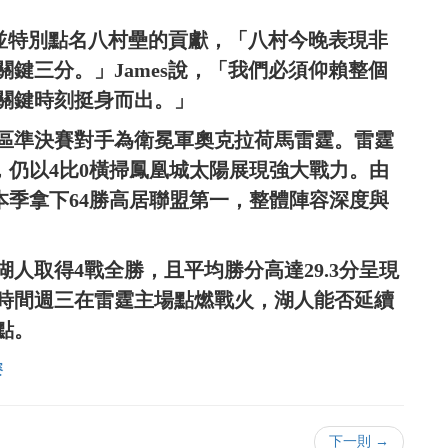
，並特別點名八村壘的貢獻，「八村今晚表現非
鍵三分。」James說，「我們必須仰賴整個
關鍵時刻挺身而出。」
區準決賽對手為衛冕軍奧克拉荷馬雷霆。雷霆
ams下，仍以4比0橫掃鳳凰城太陽展現強大戰力。由
領軍的雷霆，本季拿下64勝高居聯盟第一，整體陣容深度與
人取得4戰全勝，且平均勝分高達29.3分呈現
時間週三在雷霆主場點燃戰火，湖人能否延續
點。
賽
下一則 →