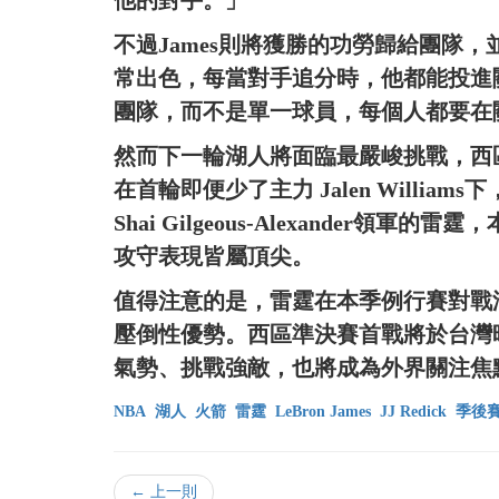
他的對手。」
不過James則將獲勝的功勞歸給團隊
常出色，每當對手追分時，他都能投進關
團隊，而不是單一球員，每個人都要在
然而下一輪湖人將面臨最嚴峻挑戰，西
在首輪即便少了主力 Jalen Willi
Shai Gilgeous-Alexander
攻守表現皆屬頂尖。
值得注意的是，雷霆在本季例行賽對戰湖
壓倒性優勢。西區準決賽首戰將於台灣
氣勢、挑戰強敵，也將成為外界關注焦
NBA
湖人
火箭
雷霆
LeBron James
JJ Redick
季後
← 上一則