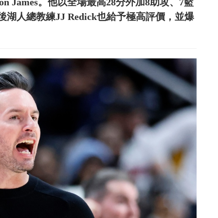
n James。他以全場最高28分外加8助攻、7籃
人總教練JJ Redick也給予極高評價，並爆