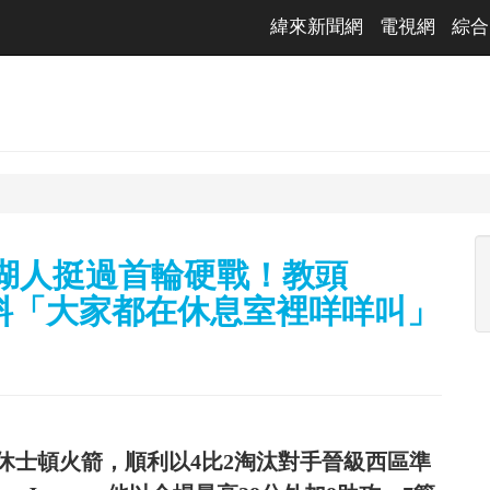
緯來新聞網
電視網
綜合
領湖人挺過首輪硬戰！教頭
現 爆料「大家都在休息室裡咩咩叫」
敗休士頓火箭，順利以4比2淘汰對手晉級西區準