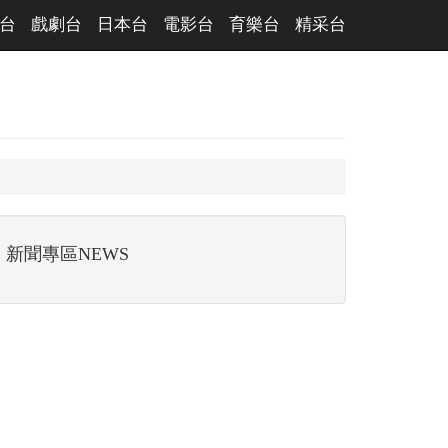
台
戲劇台
日本台
電影台
育樂台
精采台
新聞專區NEWS