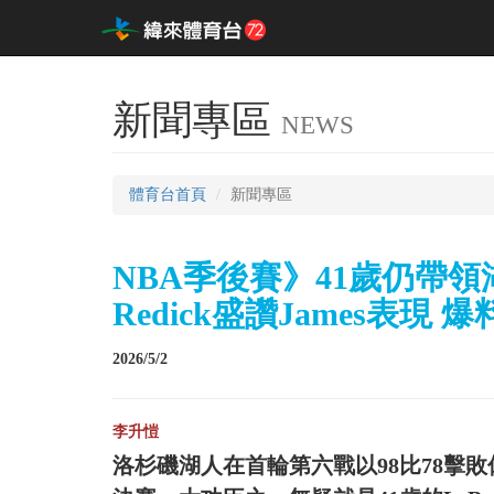
新聞專區
NEWS
體育台首頁
新聞專區
NBA季後賽》41歲仍帶
Redick盛讚James表
2026/5/2
李升愷
洛杉磯湖人在首輪第六戰以98比78擊