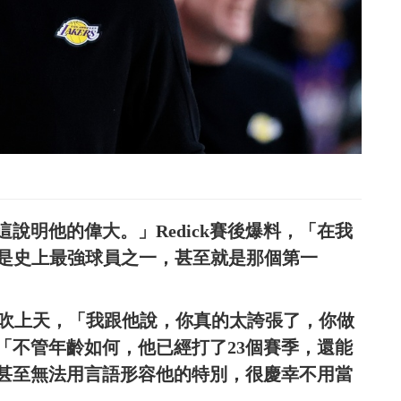
說明他的偉大。」Redick賽後爆料，「在我
，是史上最強球員之一，甚至就是那個第一
長的表現吹上天，「我跟他說，你真的太誇張了，你做
，「不管年齡如何，他已經打了23個賽季，還能
甚至無法用言語形容他的特別，很慶幸不用當