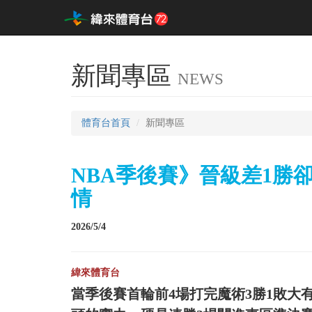
新聞專區
NEWS
體育台首頁
新聞專區
NBA季後賽》晉級差1勝卻3
情
2026/5/4
緯來體育台
當季後賽首輪前4場打完魔術3勝1敗