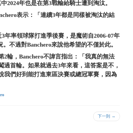
中2024年也是在第3戰輸給騎士遭到淘汰。
nchero表示：「連續3年都是同樣被淘汰的結
近3年率領球隊打進季後賽，是魔術自2006-07年
況。不過對Banchero來說他希望的不僅於此。
輪，Banchero不諱言指出：「我真的無法
闖過首輪。如果就過去3年來看，這答案是不，
說我們好到能打進東區決賽或總冠軍賽，因為
ero
下一則 →