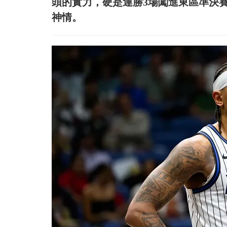
頭的實力，硬是連勝3場闖進東區準決賽，這
神情。