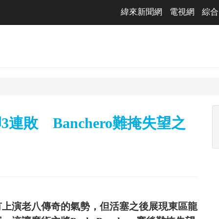
緯來新聞網
電視網
綜合
連敗 Banchero難掩失望之
大有上演老八傳奇的氣勢，但活塞之後展現東區龍