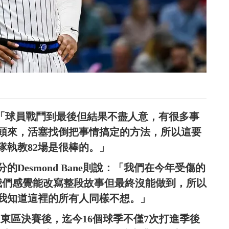
先指出，「球員戰鬥到最後但結果不盡人意，有很多事
頭來，活塞找倒把事情搞定的方法，所以這要
隊執教82場是很棒的。」
的Desmond Bane則說：「我們在今年受傷的
我們感覺能改寫整段故事但最終沒能做到，所以
我知道這裡的所有人同樣不想。」
闖進東區決賽後，迄今16個球季不僅7次打進季後