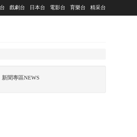
台
戲劇台
日本台
電影台
育樂台
精采台
新聞專區NEWS