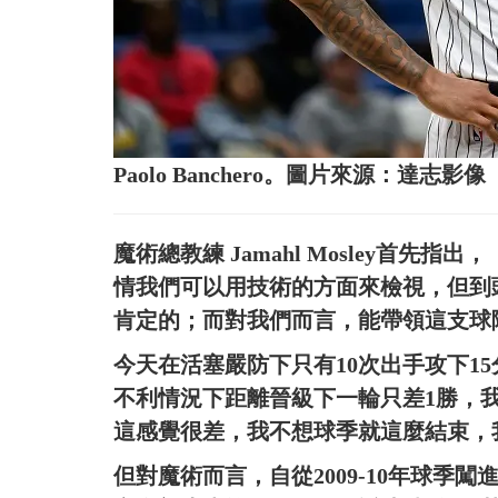
Paolo Banchero。圖片來源：達志影像
魔術總教練 Jamahl Mosley首
情我們可以用技術的方面來檢視，但到
肯定的；而對我們而言，能帶領這支球
今天在活塞嚴防下只有10次出手攻下15分
不利情況下距離晉級下一輪只差1勝，
這感覺很差，我不想球季就這麼結束，
但對魔術而言，自從2009-10年球季