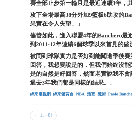
賽全部止步第一輪且是最近連續3年，其
攻下全場最高38分外加9籃板6助攻的Ba
果實在令人失望。」
儘管如此，進入聯盟4年的Banchero最
到2011-12年連續6個球季以來首見的盛
被問到球隊實力是否好到能闖進季後賽第2
回答，我想要說是的，但我們始終沒能
是的自然是好回答，然而老實說我不會
過去3年我們都是同樣的結果。」
緯來電視網
緯來體育台
NBA
活塞
魔術
Paolo Banch
← 上一則